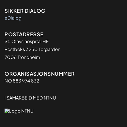
SIKKER DIALOG
eDialog
Adresse
POSTADRESSE
St. Olavs hospital HF
Postboks 3250 Torgarden
7006 Trondheim
Organisasjon
ORGANISASJONSNUMMER
NO 883 974 832
I SAMARBEID MED NTNU