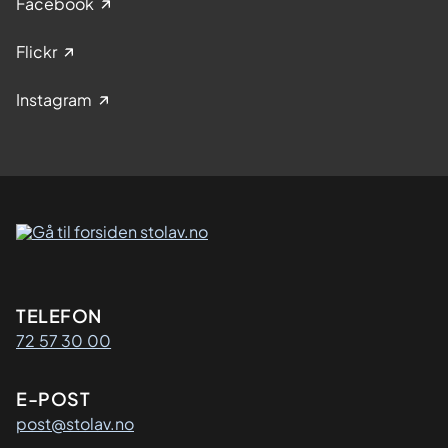
Facebook
Flickr
Instagram
Kontaktinformasjon
TELEFON
72 57 30 00
E-POST
post@stolav.no