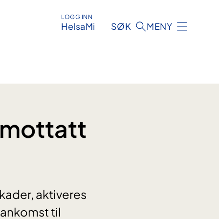
LOGG INN
HelsaMi
SØK
MENY
 mottatt
kader, aktiveres
ankomst til