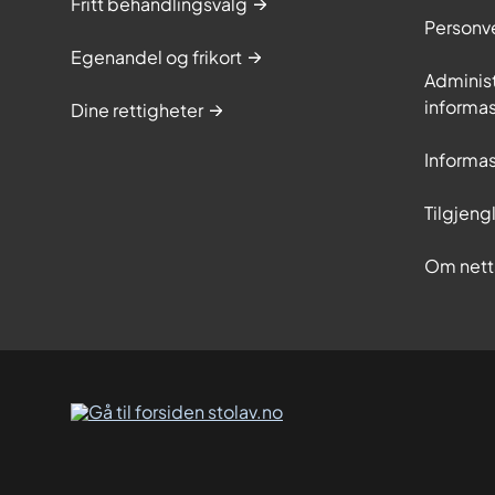
Fritt behandlingsvalg
Personv
Egenandel og frikort
Adminis
informa
Dine rettigheter
Informa
Tilgjeng
Om nett