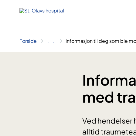
Hopp
til
innhold
Forside
..
.
Informasjon til deg som ble 
Informa
med tr
Ved hendelser h
alltid traumete