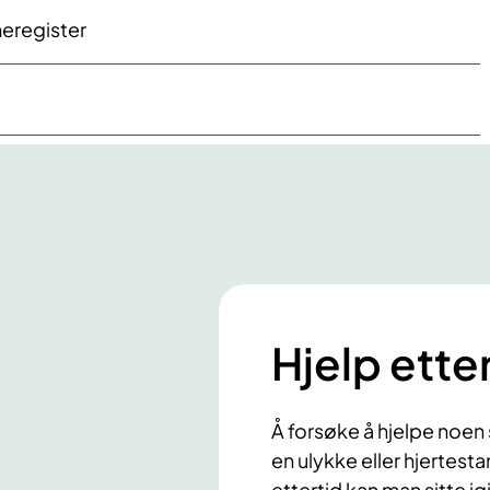
meregister
Hjelp ette
Å forsøke å hjelpe noen 
en ulykke eller hjertesta
ettertid kan man sitte 