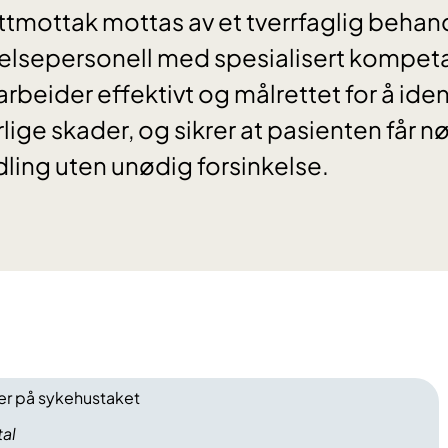
ttmottak mottas av et tverrfaglig beha
elsepersonell med spesialisert kompet
beider effektivt og målrettet for å iden
rlige skader, og sikrer at pasienten får 
ing uten unødig forsinkelse.
tal