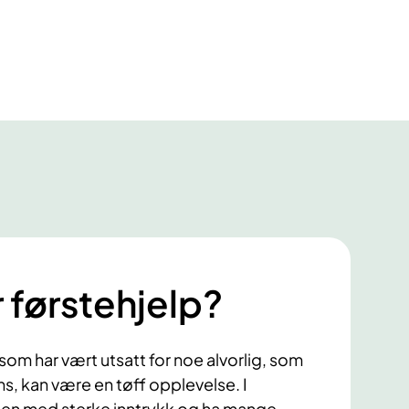
r førstehjelp?
som har vært utsatt for noe alvorlig, som
ns, kan være en tøff opplevelse. I
igjen med sterke inntrykk og ha mange