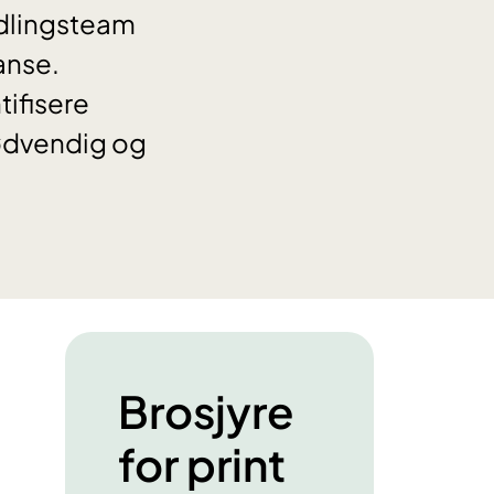
ndlingsteam
anse.
tifisere
nødvendig og
Brosjyre
for print