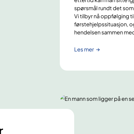
spørsmål rundt det som
Vi tilbyr nå oppfølging t
førstehjelpssituasjon, o
hendelsen sammen med e
Les mer
r