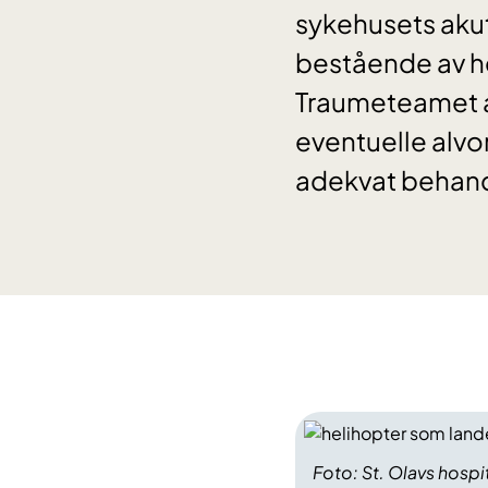
sykehusets aku
bestående av h
Traumeteamet ar
eventuelle alvo
adekvat behandl
Foto: St. Olavs hospi