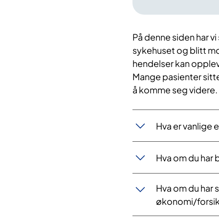
​På denne siden har v
sykehuset og blitt mo
hendelser kan opplev
Mange pasienter sitte
å komme seg videre.​​
Hva er vanlige 
Hva om du har b
Hva om du har s
økonomi/forsik