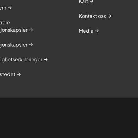
Kart
ern
Kontakt oss
trere
sjonskapsler
Media
sjonskapsler
lighetserklæringer
stedet