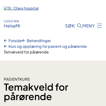
Hopp
til
innhold
LOGG INN
HelsaMi
SØK
MENY
Forside
Behandlinger
Kurs og opplæring for pasient og pårørende
Temakveld for pårørende
PASIENTKURS
Temakveld for
pårørende