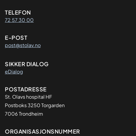
Kontaktinformasjon
TELEFON
72 57 30 00
E-POST
post@stolav.no
SIKKER DIALOG
eDialog
Adresse
POSTADRESSE
St. Olavs hospital HF
Postboks 3250 Torgarden
7006 Trondheim
Organisasjon
ORGANISASJONSNUMMER