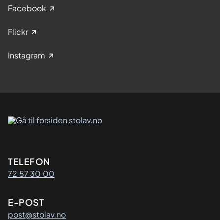
Facebook
Flickr
Instagram
Kontaktinformasjon
TELEFON
72 57 30 00
E-POST
post@stolav.no