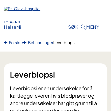
Hopp
til
innhold
LOGG INN
HelsaMi
SØK
MENY
Forside
Behandlinger
Leverbiopsi
Leverbiopsi
Leverbiopsi er en undersøkelse for å
kartlegge leveren hvis blodprøver og
andre undersøkelser har gitt grunn til å
mistenke sykdom i leveren din.