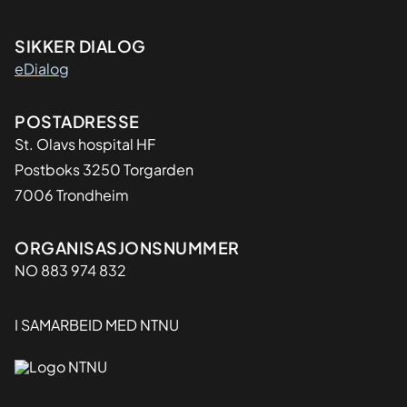
SIKKER DIALOG
eDialog
Adresse
POSTADRESSE
St. Olavs hospital HF
Postboks 3250 Torgarden
7006 Trondheim
Organisasjon
ORGANISASJONSNUMMER
NO 883 974 832
I SAMARBEID MED NTNU