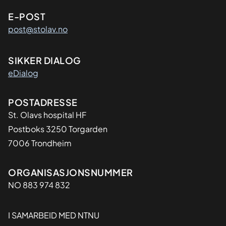
E-POST
post@stolav.no
SIKKER DIALOG
eDialog
Adresse
POSTADRESSE
St. Olavs hospital HF
Postboks 3250 Torgarden
7006 Trondheim
Organisasjon
ORGANISASJONSNUMMER
NO 883 974 832
I SAMARBEID MED NTNU