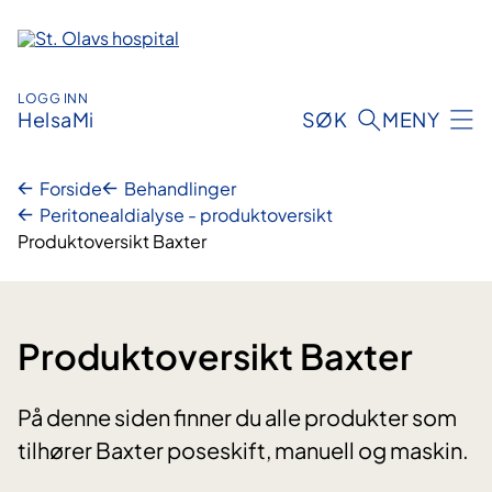
Hopp
til
innhold
LOGG INN
HelsaMi
SØK
MENY
Forside
Behandlinger
Peritonealdialyse - produktoversikt
Produktoversikt Baxter
Produktoversikt Baxter
På denne siden finner du alle produkter som
tilhører Baxter poseskift, manuell og maskin.