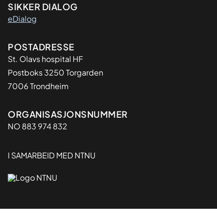
SIKKER DIALOG
eDialog
Adresse
POSTADRESSE
St. Olavs hospital HF
Postboks 3250 Torgarden
7006 Trondheim
Organisasjon
ORGANISASJONSNUMMER
NO 883 974 832
I SAMARBEID MED NTNU