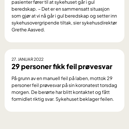
m
pasienter fører til at sykehuset går i gul
i
beredskap. – Det er en sammensatt situasjon
t
som gjør at vi nå går i gul beredskap og setter inn
t
sykehusovergripende tiltak, sier sykehusdirektør
e
Grethe Aasved.
t
H
m
e
e
v
d
e
27. JANUAR 2022
k
r
29 personer fikk feil prøvesvar
o
b
r
e
På grunn av en manuell feil på laben, mottok 29
o
r
personer feil prøvesvar på sin koronatest torsdag
n
e
morgen. De berørte har blitt kontaktet og fått
a
d
formidlet riktig svar. Sykehuset beklager feilen.
v
s
2
i
k
9
r
a
p
u
p
e