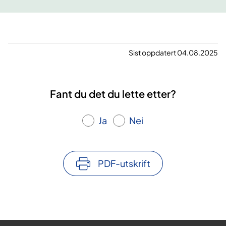
s
v
a
r
Sist oppdatert 04.08.2025
Fant du det du lette etter?
Ja
Nei
PDF-utskrift