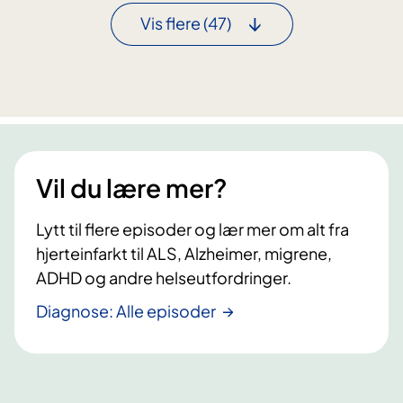
s
e
r
Vis flere
(47)
n
s
t
o
i
n
l
e
g
r
u
f
l
i
Vil du lære mer?
t
k
n
k
i
Lytt til flere episoder og lær mer om alt fra
f
v
e
hjerteinfarkt til ALS, Alzheimer, migrene,
å
i
ADHD og andre helseutfordringer.
l
Diagnose: Alle episoder
p
r
ø
v
e