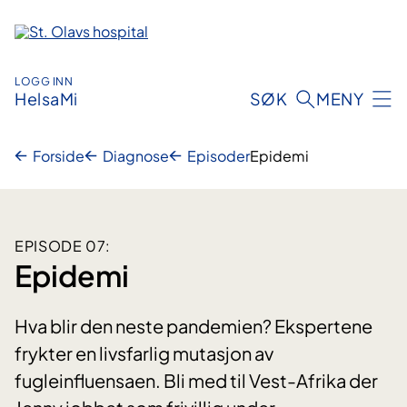
Hopp
til
innhold
LOGG INN
HelsaMi
SØK
MENY
Forside
Diagnose
Episoder
Epidemi
EPISODE 07:
Epidemi
Hva blir den neste pandemien? Ekspertene
frykter en livsfarlig mutasjon av
fugleinfluensaen. Bli med til Vest-Afrika der