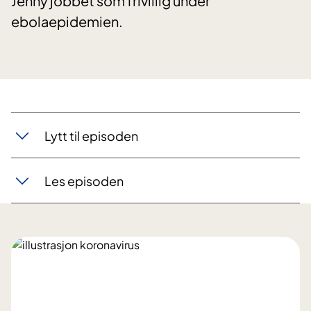
Jenny jobbet som frivillig under
ebolaepidemien.
Lytt til episoden​​
Les episoden