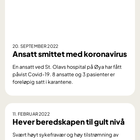
20. SEPTEMBER 2022
Ansatt smittet med koronavirus
En ansatt ved St. Olavs hospital på Øya har fått
påvist Covid-19. 8 ansatte og 3 pasienter er
foreløpig satt i karantene.
A
n
s
a
11. FEBRUAR 2022
t
Hever beredskapen til gult nivå
t
s
Svært høyt sykefravær og høy tilstrømning av