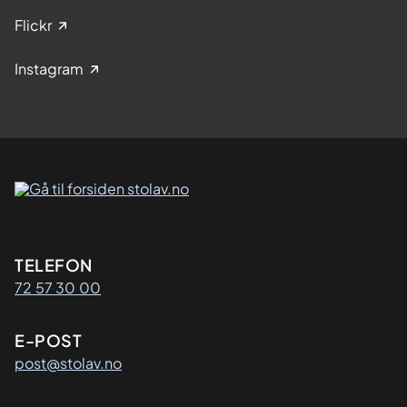
Flickr
Instagram
Kontaktinformasjon
TELEFON
72 57 30 00
E-POST
post@stolav.no