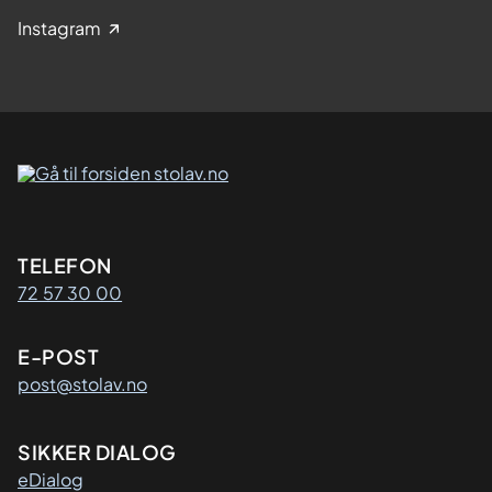
Instagram
Kontaktinformasjon
TELEFON
72 57 30 00
E-POST
post@stolav.no
SIKKER DIALOG
eDialog