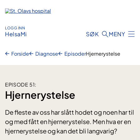
Hopp
til
innhold
LOGG INN
HelsaMi
SØK
MENY
Forside
Diagnose
Episoder
Hjernerystelse
EPISODE 51:
Hjernerystelse
De fleste av oss har slått hodet og noen har til
og med fått en hjernerystelse. Men hva er en
hjernerystelse og kan det bli langvarig?