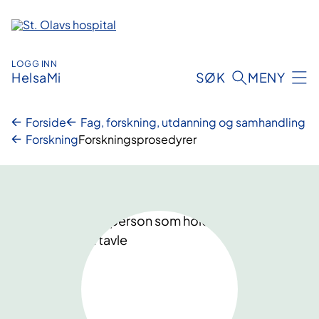
Hopp
til
innhold
LOGG INN
HelsaMi
SØK
MENY
Forside
Fag, forskning, utdanning og samhandling
Forskning
Forskningsprosedyrer