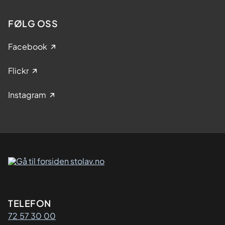
FØLG OSS
Facebook
Flickr
Instagram
Kontaktinformasjon
TELEFON
72 57 30 00