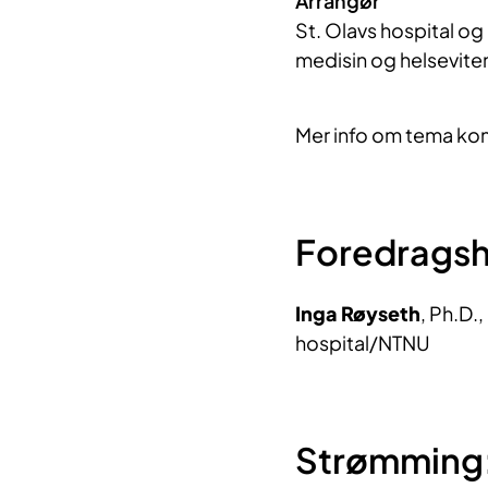
Arrangør
St. Olavs hospital og 
medisin og helsevit
Mer info om tema ko
Foredragsh
Inga Røyseth
, Ph.D.,
hospital/NTNU
Strømming