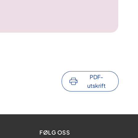
PDF-
utskrift
FØLG OSS