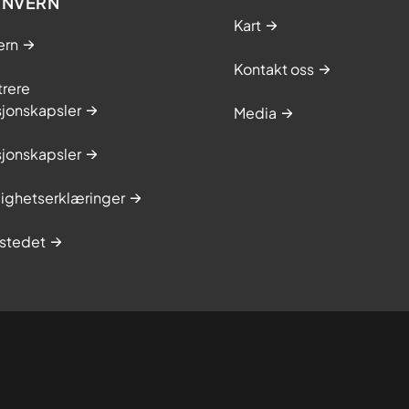
ONVERN
Kart
ern
Kontakt oss
trere
sjonskapsler
Media
sjonskapsler
lighetserklæringer
stedet