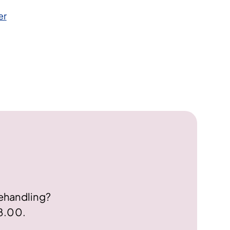
er
behandling?
08.00.