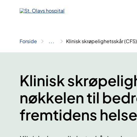
Hopp
til
innhold
Forside
..
.
Klinisk skrøpelighetsskår (CFS)
Klinisk skrøpeli
nøkkelen til bedr
fremtidens hels