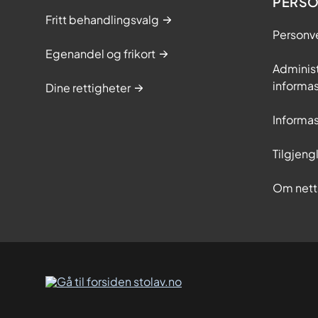
PERS
Fritt behandlingsvalg
Personv
Egenandel og frikort
Adminis
informa
Dine rettigheter
Informa
Tilgjeng
Om nett