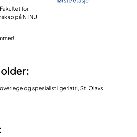
første etasje
Fakultet for 
enskap på NTNU
mmer!
older:
 overlege og spesialist i geriatri, St. Olavs
: