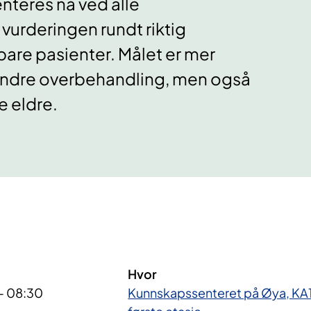
nteres nå ved alle
vurderingen rundt riktig
bare pasienter. Målet er mer
indre overbehandling, men også
 eldre.
Hvor
 - 08:30
Kunnskapssenteret på Øya, KA1