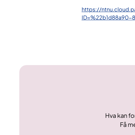
https://ntnu.cloud.
ID=%22b1d88a90-
Hva kan fo
Få me