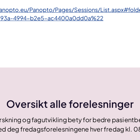
panopto.eu/Panopto/Pages/Sessions/List.aspx#fold
893a-4994-b2e5-ac4400a0dd0a%22
Oversikt alle forelesninger
rskning og fagutvikling bety for bedre pasient
d deg fredagsforelesningene hver fredag kl. 