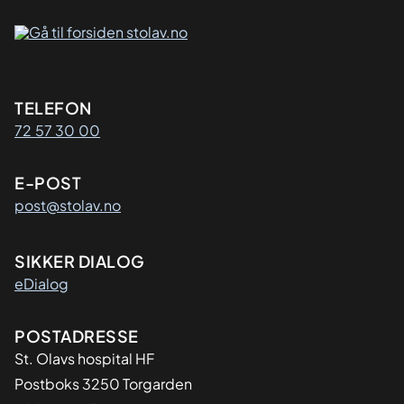
Kontaktinformasjon
TELEFON
72 57 30 00
E-POST
post@stolav.no
SIKKER DIALOG
eDialog
Adresse
POSTADRESSE
St. Olavs hospital HF
Postboks 3250 Torgarden