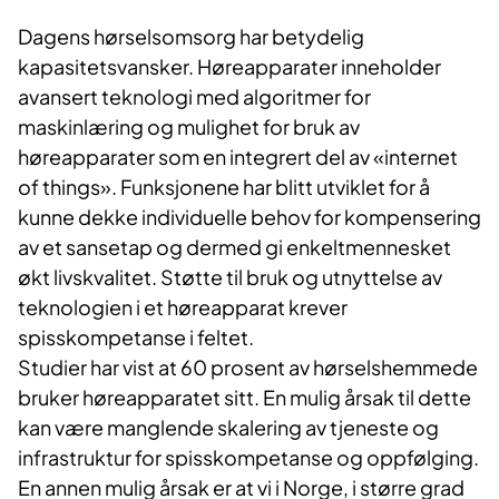
Dagens hørselsomsorg har betydelig
kapasitetsvansker. Høreapparater inneholder
avansert teknologi med algoritmer for
maskinlæring og mulighet for bruk av
høreapparater som en integrert del av «internet
of things». Funksjonene har blitt utviklet for å
kunne dekke individuelle behov for kompensering
av et sansetap og dermed gi enkeltmennesket
økt livskvalitet. Støtte til bruk og utnyttelse av
teknologien i et høreapparat krever
spisskompetanse i feltet.
Studier har vist at 60 prosent av hørselshemmede
bruker høreapparatet sitt. En mulig årsak til dette
kan være manglende skalering av tjeneste og
infrastruktur for spisskompetanse og oppfølging.
En annen mulig årsak er at vi i Norge, i større grad