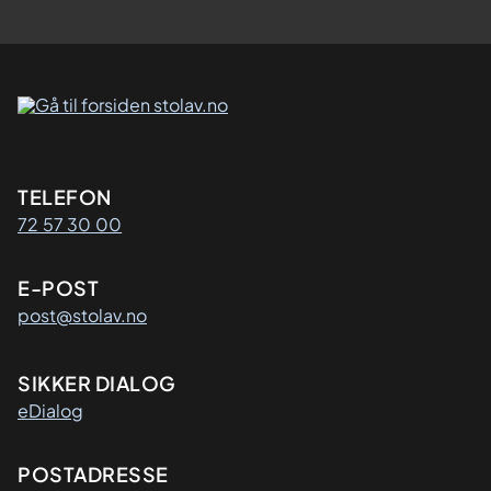
Kontaktinformasjon
TELEFON
72 57 30 00
E-POST
post@stolav.no
SIKKER DIALOG
eDialog
Adresse
POSTADRESSE