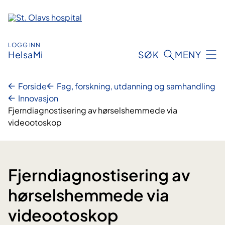
Hopp
til
innhold
LOGG INN
HelsaMi
SØK
MENY
Forside
Fag, forskning, utdanning og samhandling
Innovasjon
Fjerndiagnostisering av hørselshemmede via
videootoskop
Fjerndiagnostisering av
hørselshemmede via
videootoskop