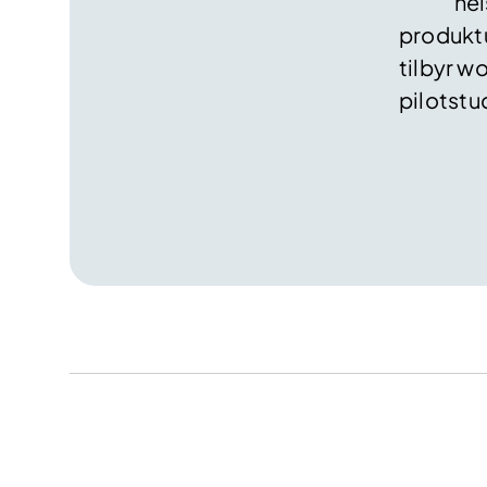
hel
produktu
tilbyr w
pilotstud