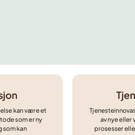
sjon
Tje
else kan være et
Tjenesteinnovas
etode som er ny
av nye eller
og som kan
prosesser ell