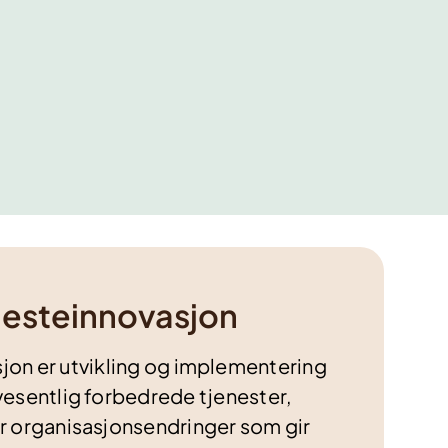
nesteinnovasjon
jon er utvikling og implementering
 vesentlig forbedrede tjenester,
er organisasjonsendringer som gir