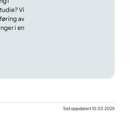
ng i
tudie? Vi
føring av
inger i en
Sist oppdatert 10.03.2025