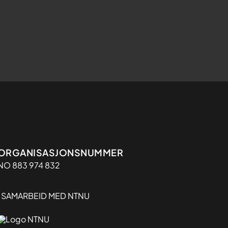
Organisasjon
ORGANISASJONSNUMMER
NO 883 974 832
I SAMARBEID MED NTNU