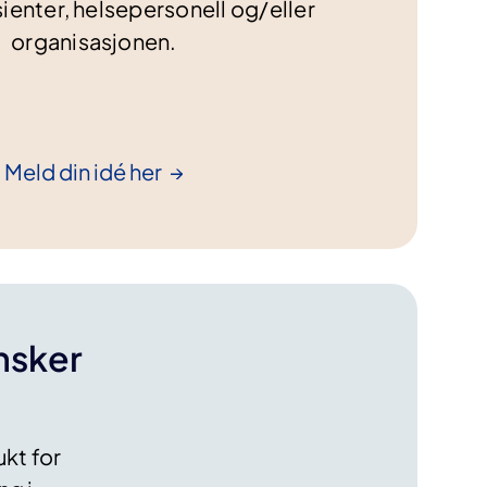
sienter, helsepersonell og/eller
organisasjonen.
Meld din idé
her
nsker
ukt for