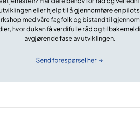
setjenesten? Har dere behov for råd og veiledni
tviklingen eller hjelp til å gjennomføre en pilots
orkshop med våre fagfolk og bistand til gjennom
ier, hvor du kan få verdifulle råd og tilbakemeld
avgjørende fase av utviklingen.
Send forespørsel
her