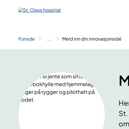
Hopp
til
innhold
Forside
..
.
Meld inn din innovasjonsidé
M
Her
St.
om