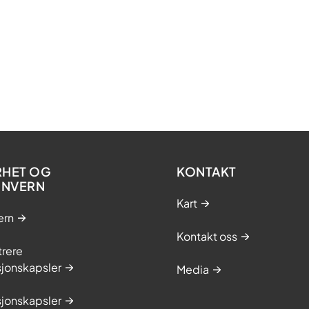
RHET OG
KONTAKT
ONVERN
Kart
ern
Kontakt oss
trere
sjonskapsler
Media
sjonskapsler