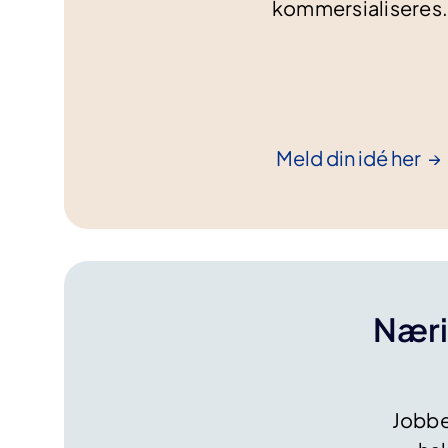
kommersialiseres
Meld din idé
her
Næri
Jobber