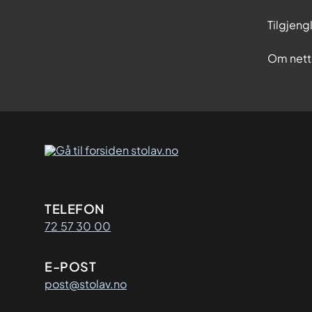
Tilgjeng
Om nett
Kontaktinformasjon
TELEFON
72 57 30 00
E-POST
post@stolav.no