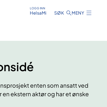
LOGG INN
HelsaMi
SØK
MENY
jonsidé
jonsprosjekt enten som ansatt ved
or en ekstern aktør og har et ønske