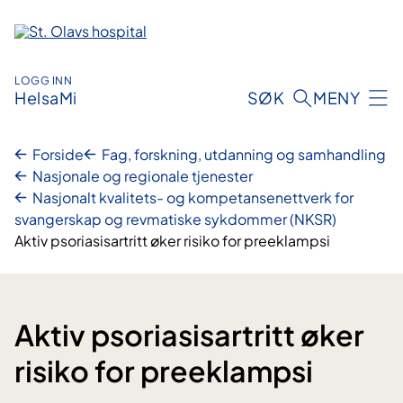
Hopp
til
innhold
LOGG INN
HelsaMi
SØK
MENY
Forside
Fag, forskning, utdanning og samhandling
Nasjonale og regionale tjenester
Nasjonalt kvalitets- og kompetansenettverk for
svangerskap og revmatiske sykdommer (NKSR)
Aktiv psoriasisartritt øker risiko for preeklampsi
Aktiv psoriasisartritt øker
risiko for preeklampsi