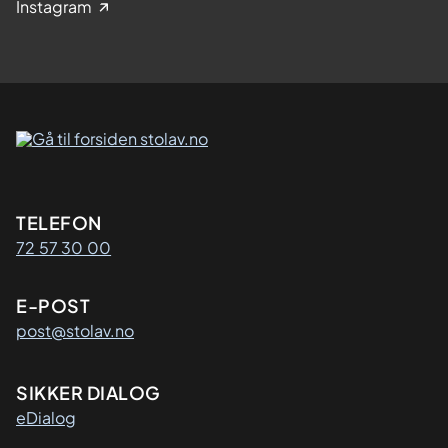
Instagram
Kontaktinformasjon
TELEFON
72 57 30 00
E-POST
post@stolav.no
SIKKER DIALOG
eDialog