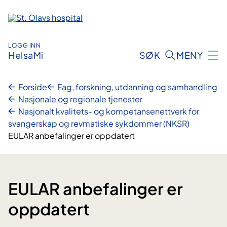
Hopp
til
innhold
LOGG INN
HelsaMi
SØK
MENY
Forside
Fag, forskning, utdanning og samhandling
Nasjonale og regionale tjenester
Nasjonalt kvalitets- og kompetansenettverk for
svangerskap og revmatiske sykdommer (NKSR)
EULAR anbefalinger er oppdatert
EULAR anbefalinger er
oppdatert