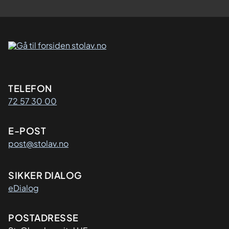
Kontaktinformasjon
TELEFON
72 57 30 00
E-POST
post@stolav.no
SIKKER DIALOG
eDialog
Adresse
POSTADRESSE