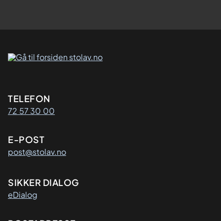
Kontaktinformasjon
TELEFON
72 57 30 00
E-POST
post@stolav.no
SIKKER DIALOG
eDialog