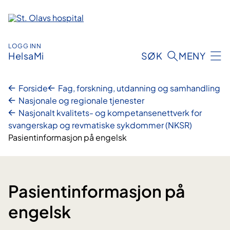
Hopp
til
innhold
LOGG INN
HelsaMi
SØK
MENY
Forside
Fag, forskning, utdanning og samhandling
Nasjonale og regionale tjenester
Nasjonalt kvalitets- og kompetansenettverk for
svangerskap og revmatiske sykdommer (NKSR)
Pasientinformasjon på engelsk
Pasientinformasjon på
engelsk