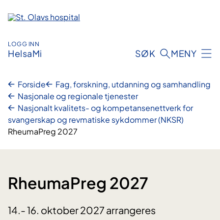
Hopp
til
innhold
LOGG INN
HelsaMi
SØK
MENY
Forside
Fag, forskning, utdanning og samhandling
Nasjonale og regionale tjenester
Nasjonalt kvalitets- og kompetansenettverk for
svangerskap og revmatiske sykdommer (NKSR)
RheumaPreg 2027
RheumaPreg 2027
14.- 16. oktober 2027 arrangeres