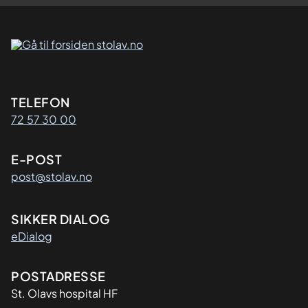
Kontaktinformasjon
TELEFON
72 57 30 00
E-POST
post@stolav.no
SIKKER DIALOG
eDialog
Adresse
POSTADRESSE
St. Olavs hospital HF