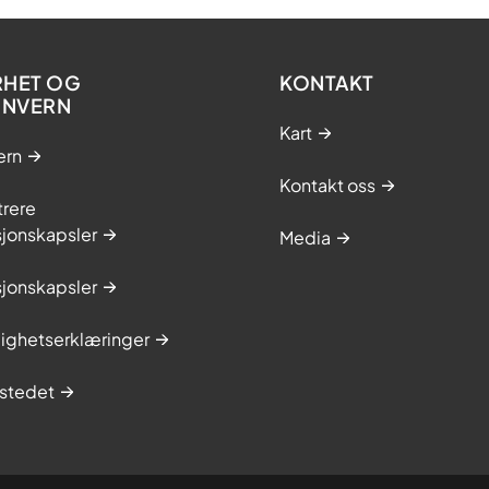
RHET OG
KONTAKT
ONVERN
Kart
ern
Kontakt oss
trere
sjonskapsler
Media
sjonskapsler
lighetserklæringer
stedet