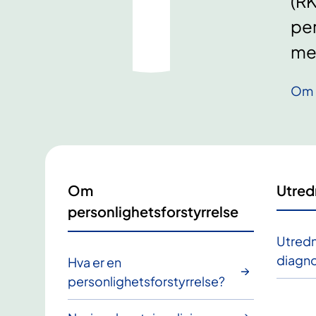
(RK
per
me
Om 
Om
Utred
personlighetsforstyrrelse
Utredn
diagno
Hva er en
personlighetsforstyrrelse?