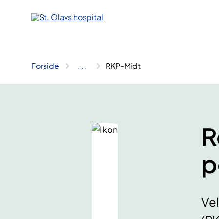
Hopp
til
innhold
Forside
..
.
RKP-Midt
R
p
Vel