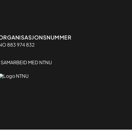
Organisasjon
ORGANISASJONSNUMMER
NO 883 974 832
I SAMARBEID MED NTNU