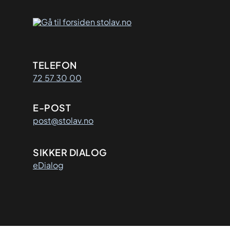
Kontaktinformasjon
TELEFON
72 57 30 00
E-POST
post@stolav.no
SIKKER DIALOG
eDialog