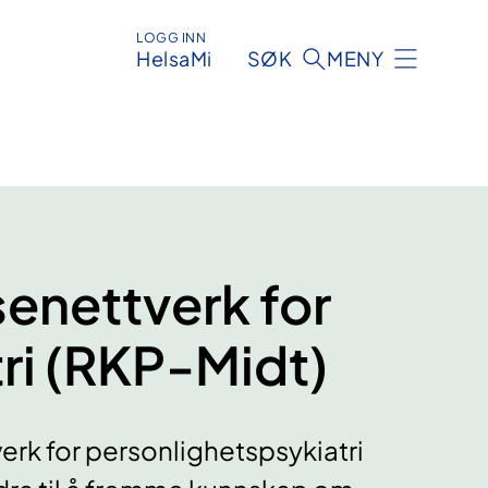
LOGG INN
HelsaMi
SØK
MENY
enettverk for
ri (RKP-Midt)
rk for personlighetspsykiatri