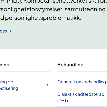
P-Midt). Kompetansenettverket skal bi
sonlighetsforstyrrelser, samt utrednin
d personlighetsproblematikk.
oss
ning
Behandling
ing og
Generelt om behandling
stisering
Dialektisk adferdsterapi
(DBT)