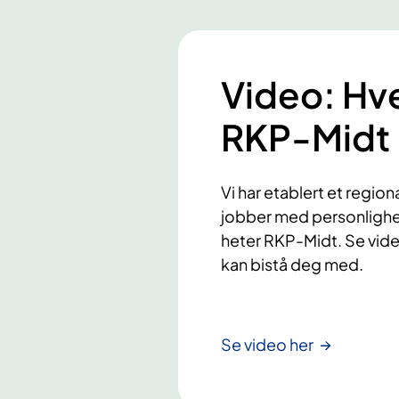
Video: Hv
RKP-Midt
Vi har etablert et regi
jobber med personlighe
heter RKP-Midt. Se videoe
kan bistå deg med.
Se video her