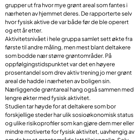
grupper ut fra hvor mye grønt areal som fantes i
nærheten av hjemmet deres. De rapporterte selv
hvor fysisk aktive de var både før de ble operert
og ett år etter.
Aktivitetsnivået i hele gruppa samlet sett økte fra
første til andre måling, men mest blant deltakere
som bodde nær større grøntområder. På
oppfølgingstidspunktet var det en høyere
prosentandel som drev aktiv trening jo mer grønt
areal de hadde i nærheten av boligen sin.
Nærliggende grøntareal hang også sammen med
lengre økter med fysisk aktivitet.
Studien tar høyde for at deltakere som bor
forskjellige steder har ulik sosioøkonomisk status
og ulike risikoprofiler som kan gjøre dem mer eller
mindre motiverte for fysisk aktivitet, uavhengig av
om de har et grøntområde lett tilgjengelig. Selv