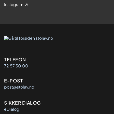
Instagram
Kontaktinformasjon
TELEFON
72 57 30 00
E-POST
post@stolav.no
SIKKER DIALOG
eDialog