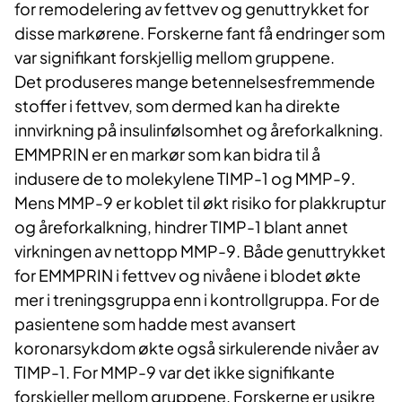
for remodelering av fettvev og genuttrykket for
disse markørene. Forskerne fant få endringer som
var signifikant forskjellig mellom gruppene.
Det produseres mange betennelsesfremmende
stoffer i fettvev, som dermed kan ha direkte
innvirkning på insulinfølsomhet og åreforkalkning.
EMMPRIN er en markør som kan bidra til å
indusere de to molekylene TIMP-1 og MMP-9.
Mens MMP-9 er koblet til økt risiko for plakkruptur
og åreforkalkning, hindrer TIMP-1 blant annet
virkningen av nettopp MMP-9. Både genuttrykket
for EMMPRIN i fettvev og nivåene i blodet økte
mer i treningsgruppa enn i kontrollgruppa. For de
pasientene som hadde mest avansert
koronarsykdom økte også sirkulerende nivåer av
TIMP-1. For MMP-9 var det ikke signifikante
forskjeller mellom gruppene. Forskerne er usikre