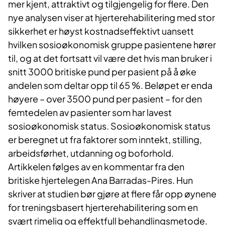
mer kjent, attraktivt og tilgjengelig for flere. Den
nye analysen viser at hjerterehabilitering med stor
sikkerhet er høyst kostnadseffektivt uansett
hvilken sosioøkonomisk gruppe pasientene hører
til, og at det fortsatt vil være det hvis man bruker i
snitt 3000 britiske pund per pasient på å øke
andelen som deltar opp til 65 %. Beløpet er enda
høyere – over 3500 pund per pasient – for den
femtedelen av pasienter som har lavest
sosioøkonomisk status. Sosioøkonomisk status
er beregnet ut fra faktorer som inntekt, stilling,
arbeidsførhet, utdanning og boforhold.
Artikkelen følges av en kommentar fra den
britiske hjertelegen Ana Barradas-Pires. Hun
skriver at studien bør gjøre at flere får opp øynene
for treningsbasert hjerterehabilitering som en
svært rimelig og effektfull behandlingsmetode.