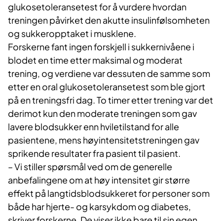
glukosetoleransetest for å vurdere hvordan
treningen påvirket den akutte insulinfølsomheten
og sukkeropptaket i musklene.
Forskerne fant ingen forskjell i sukkernivåene i
blodet en time etter maksimal og moderat
trening, og verdiene var dessuten de samme som
etter en oral glukosetoleransetest som ble gjort
på en treningsfri dag. To timer etter trening var det
derimot kun den moderate treningen som gav
lavere blodsukker enn hviletilstand for alle
pasientene, mens høyintensitetstreningen gav
sprikende resultater fra pasient til pasient.
– Vi stiller spørsmål ved om de generelle
anbefalingene om at høy intensitet gir større
effekt på langtidsblodsukkeret for personer som
både har hjerte- og karsykdom og diabetes,
skriver forskerne. De viser ikke bare til sin egen