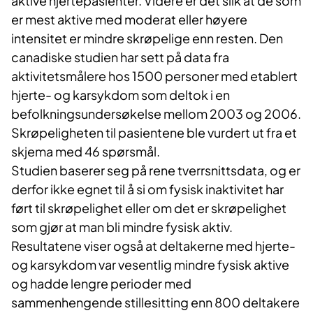
aktive hjertepasienter. Videre er det slik at de som
er mest aktive med moderat eller høyere
intensitet er mindre skrøpelige enn resten. Den
canadiske studien har sett på data fra
aktivitetsmålere hos 1500 personer med etablert
hjerte- og karsykdom som deltok i en
befolkningsundersøkelse mellom 2003 og 2006.
Skrøpeligheten til pasientene ble vurdert ut fra et
skjema med 46 spørsmål.
Studien baserer seg på rene tverrsnittsdata, og er
derfor ikke egnet til å si om fysisk inaktivitet har
ført til skrøpelighet eller om det er skrøpelighet
som gjør at man bli mindre fysisk aktiv.
Resultatene viser også at deltakerne med hjerte-
og karsykdom var vesentlig mindre fysisk aktive
og hadde lengre perioder med
sammenhengende stillesitting enn 800 deltakere