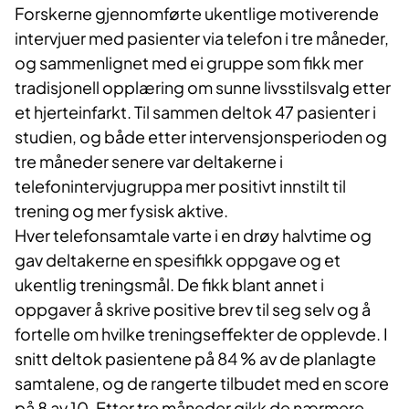
Forskerne gjennomførte ukentlige motiverende
intervjuer med pasienter via telefon i tre måneder,
og sammenlignet med ei gruppe som fikk mer
tradisjonell opplæring om sunne livsstilsvalg etter
et hjerteinfarkt. Til sammen deltok 47 pasienter i
studien, og både etter intervensjonsperioden og
tre måneder senere var deltakerne i
telefonintervjugruppa mer positivt innstilt til
trening og mer fysisk aktive.
Hver telefonsamtale varte i en drøy halvtime og
gav deltakerne en spesifikk oppgave og et
ukentlig treningsmål. De fikk blant annet i
oppgaver å skrive positive brev til seg selv og å
fortelle om hvilke treningseffekter de opplevde. I
snitt deltok pasientene på 84 % av de planlagte
samtalene, og de rangerte tilbudet med en score
på 8 av 10. Etter tre måneder gikk de nærmere