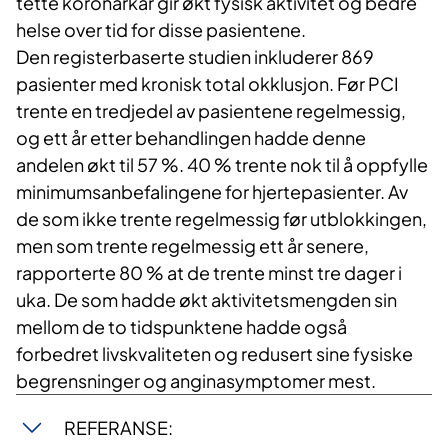
tette koronarkar gir økt fysisk aktivitet og bedre
helse over tid for disse pasientene.
Den registerbaserte studien inkluderer 869
pasienter med kronisk total okklusjon. Før PCI
trente en tredjedel av pasientene regelmessig,
og ett år etter behandlingen hadde denne
andelen økt til 57 %. 40 % trente nok til å oppfylle
minimumsanbefalingene for hjertepasienter. Av
de som ikke trente regelmessig før utblokkingen,
men som trente regelmessig ett år senere,
rapporterte 80 % at de trente minst tre dager i
uka. De som hadde økt aktivitetsmengden sin
mellom de to tidspunktene hadde også
forbedret livskvaliteten og redusert sine fysiske
begrensninger og anginasymptomer mest.
REFERANSE: