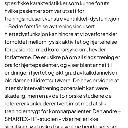
spesifikke karakteristikker som kunne forutsi
hvilke pasienter som var utsatt for
treningsindusert venstre ventrikkel-dysfunksjon.
– Bedre forståelse av treningsindusert
hjertedysfunksjon kan hindre at vi overforenkler
forholdet mellom fysisk aktivitet og hjertehelse
for pasienter med koronarsykdom, hevder
forfatterne. De er usikre på om all slags trening er
bra for hjertepasienter, og viser blant annet til
endringer i hjertet og økt grad av kalkdannelse i
blodårene til idrettsutøvere. De hevder videre at
intensiv intervalltrening potensielt kan være
skadelig, men en av de to norske studiene de
refererer konkluderer tvert imot med at slik
trening er trygt for koronarpasienter. Den andre –
SMARTEX-HF-studien – viser heller ikke
signifikant økt risiko for alvorlige hendelser som