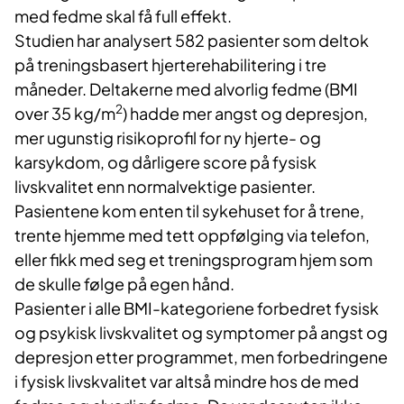
med fedme skal få full effekt.
Studien har analysert 582 pasienter som deltok
på treningsbasert hjerterehabilitering i tre
måneder. Deltakerne med alvorlig fedme (BMI
2
over 35 kg/m
) hadde mer angst og depresjon,
mer ugunstig risikoprofil for ny hjerte- og
karsykdom, og dårligere score på fysisk
livskvalitet enn normalvektige pasienter.
Pasientene kom enten til sykehuset for å trene,
trente hjemme med tett oppfølging via telefon,
eller fikk med seg et treningsprogram hjem som
de skulle følge på egen hånd.
Pasienter i alle BMI-kategoriene forbedret fysisk
og psykisk livskvalitet og symptomer på angst og
depresjon etter programmet, men forbedringene
i fysisk livskvalitet var altså mindre hos de med