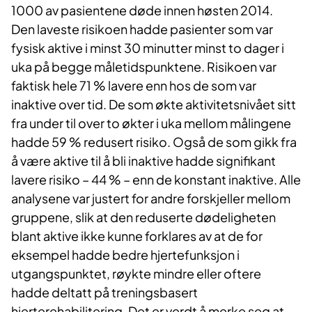
1000 av pasientene døde innen høsten 2014.
Den laveste risikoen hadde pasienter som var
fysisk aktive i minst 30 minutter minst to dager i
uka på begge måletidspunktene. Risikoen var
faktisk hele 71 % lavere enn hos de som var
inaktive over tid. De som økte aktivitetsnivået sitt
fra under til over to økter i uka mellom målingene
hadde 59 % redusert risiko. Også de som gikk fra
å være aktive til å bli inaktive hadde signifikant
lavere risiko – 44 % – enn de konstant inaktive. Alle
analysene var justert for andre forskjeller mellom
gruppene, slik at den reduserte dødeligheten
blant aktive ikke kunne forklares av at de for
eksempel hadde bedre hjertefunksjon i
utgangspunktet, røykte mindre eller oftere
hadde deltatt på treningsbasert
hjerterehabilitering. Det er verdt å merke seg at