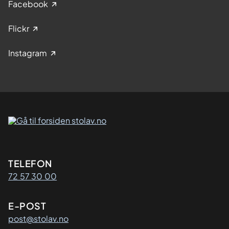
Facebook
Flickr
Instagram
Kontaktinformasjon
TELEFON
72 57 30 00
E-POST
post@stolav.no