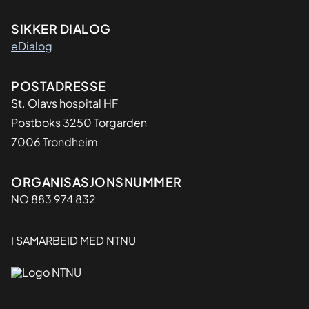
SIKKER DIALOG
eDialog
Adresse
POSTADRESSE
St. Olavs hospital HF
Postboks 3250 Torgarden
7006 Trondheim
Organisasjon
ORGANISASJONSNUMMER
NO 883 974 832
I SAMARBEID MED NTNU