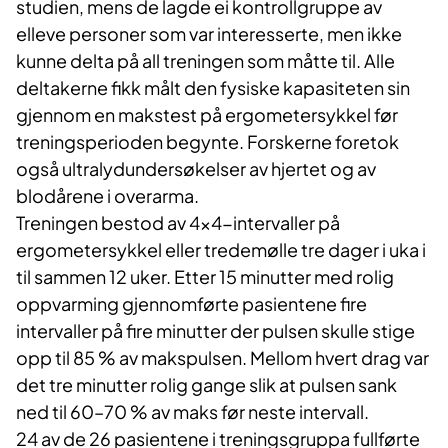
studien, mens de lagde ei kontrollgruppe av
elleve personer som var interesserte, men ikke
kunne delta på all treningen som måtte til. Alle
deltakerne fikk målt den fysiske kapasiteten sin
gjennom en makstest på ergometersykkel før
treningsperioden begynte. Forskerne foretok
også ultralydundersøkelser av hjertet og av
blodårene i overarma.
Treningen bestod av 4×4-intervaller på
ergometersykkel eller tredemølle tre dager i uka i
til sammen 12 uker. Etter 15 minutter med rolig
oppvarming gjennomførte pasientene fire
intervaller på fire minutter der pulsen skulle stige
opp til 85 % av makspulsen. Mellom hvert drag var
det tre minutter rolig gange slik at pulsen sank
ned til 60–70 % av maks før neste intervall.
24 av de 26 pasientene i treningsgruppa fullførte