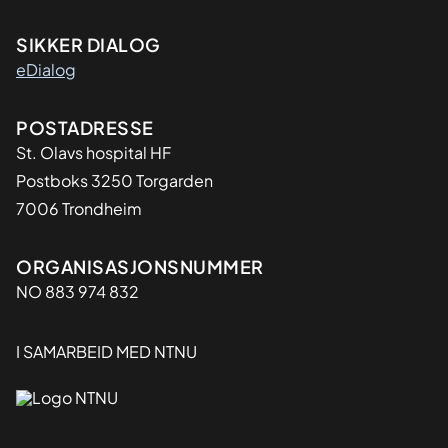
SIKKER DIALOG
eDialog
Adresse
POSTADRESSE
St. Olavs hospital HF
Postboks 3250 Torgarden
7006 Trondheim
Organisasjon
ORGANISASJONSNUMMER
NO 883 974 832
I SAMARBEID MED NTNU