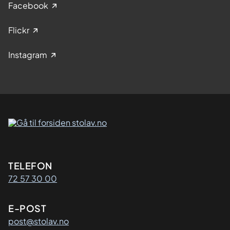
Facebook
Flickr
Instagram
Kontaktinformasjon
TELEFON
72 57 30 00
E-POST
post@stolav.no