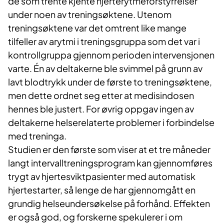
de som trente kjente hjerterytmeforstyrrelser
under noen av treningsøktene. Utenom
treningsøktene var det omtrent like mange
tilfeller av arytmi i treningsgruppa som det var i
kontrollgruppa gjennom perioden intervensjonen
varte. Én av deltakerne ble svimmel på grunn av
lavt blodtrykk under de første to treningsøktene,
men dette ordnet seg etter at medisindosen
hennes ble justert. For øvrig oppgav ingen av
deltakerne helserelaterte problemer i forbindelse
med treninga.
Studien er den første som viser at et tre måneder
langt intervalltreningsprogram kan gjennomføres
trygt av hjertesviktpasienter med automatisk
hjertestarter, så lenge de har gjennomgått en
grundig helseundersøkelse på forhånd. Effekten
er også god, og forskerne spekulerer i om