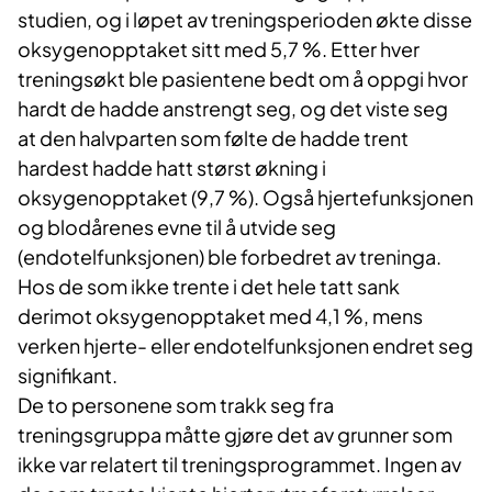
studien, og i løpet av treningsperioden økte disse
oksygenopptaket sitt med 5,7 %. Etter hver
treningsøkt ble pasientene bedt om å oppgi hvor
hardt de hadde anstrengt seg, og det viste seg
at den halvparten som følte de hadde trent
hardest hadde hatt størst økning i
oksygenopptaket (9,7 %). Også hjertefunksjonen
og blodårenes evne til å utvide seg
(endotelfunksjonen) ble forbedret av treninga.
Hos de som ikke trente i det hele tatt sank
derimot oksygenopptaket med 4,1 %, mens
verken hjerte- eller endotelfunksjonen endret seg
signifikant.
De to personene som trakk seg fra
treningsgruppa måtte gjøre det av grunner som
ikke var relatert til treningsprogrammet. Ingen av