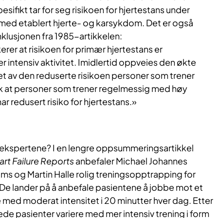
sifikt tar for seg risikoen for hjertestans under
 med etablert hjerte- og karsykdom. Det er også
nklusjonen fra 1985-artikkelen:
erer at risikoen for primær hjertestans er
 intensiv aktivitet. Imidlertid oppveies den økte
tet av den reduserte risikoen personer som trener
 slik at personer som trener regelmessig med høy
har redusert risiko for hjertestans.»
ekspertene? I en lengre oppsummeringsartikkel
art Failure Reports
anbefaler Michael Johannes
ms og Martin Halle rolig treningsopptrapping for
 De lander på å anbefale pasientene å jobbe mot et
e med moderat intensitet i 20 minutter hver dag. Etter
e pasienter variere med mer intensiv trening i form