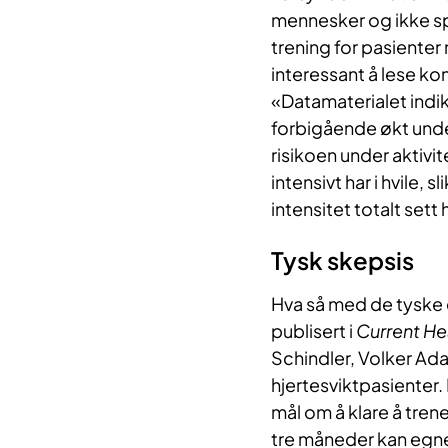
mennesker og ikke spe
trening for pasienter
interessant å lese ko
«Datamaterialet indik
forbigående økt under
risikoen under aktivi
intensivt har i hvile,
intensitet totalt sett 
Tysk skepsis
Hva så med de tyske 
publisert i
Current He
Schindler, Volker Ada
hjertesviktpasienter.
mål om å klare å tren
tre måneder kan egned