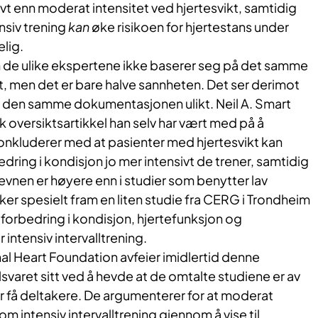
vt enn moderat intensitet ved hjertesvikt, samtidig
nsiv trening
kan
øke risikoen for hjertestans under
lig.
 de ulike ekspertene ikke baserer seg på det samme
 men det er bare halve sannheten. Det ser derimot
er den samme dokumentasjonen ulikt. Neil A. Smart
sk oversiktsartikkel han selv har vært med på å
konkluderer med at pasienter med hjertesvikt kan
dring i kondisjon jo mer intensivt de trener, samtidig
nen er høyere enn i studier som benytter lav
kker spesielt fram en liten studie fra CERG i Trondheim
forbedring i kondisjon, hjertefunksjon og
intensiv intervalltrening.
al Heart Foundation avfeier imidlertid denne
svaret sitt ved å hevde at de omtalte studiene er av
 for få deltakere. De argumenterer for at moderat
som intensiv intervalltrening gjennom å vise til