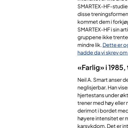
SMARTEX-HF-studien,
disse treningsformene
kommet dem i forkjø
SMARTEX-HF i sin arti
gruppene ikke trente 
mindre lik.
Dette er o
hadde da vi skrev om
«Farlig» i 1985, 
Neil A. Smart anser d
neglisjerbar. Han vis
hjertestans under økt
trener med høy eller 
derimot i bordet med 
høyere intensitet er 
karsykdom. Det er int