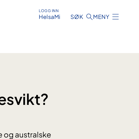
LOGG INN
HelsaMi
SØK
MENY
tesvikt?
ke og australske