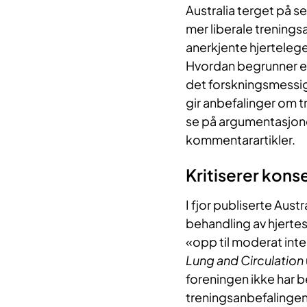
Australia terget på se
mer liberale treningsa
anerkjente hjertelege
Hvordan begrunner ege
det forskningsmessig 
gir anbefalinger om t
se på argumentasjonen
kommentarartikler.
Kritiserer kons
I fjor publiserte Aust
behandling av hjertes
«opp til moderat inten
Lung and Circulation
foreningen ikke har b
treningsanbefalingene