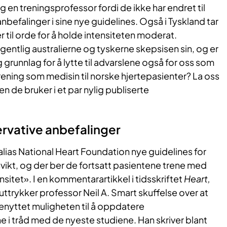
g en treningsprofessor fordi de ikke har endret til
nbefalinger i sine nye guidelines. Også i Tyskland tar
r til orde for å holde intensiteten moderat.
ntlig australierne og tyskerne skepsisen sin, og er
grunnlag for å lytte til advarslene også for oss som
rening som medisin til norske hjertepasienter? La oss
 de bruker i et par nylig publiserte
ervative anbefalinger
ralias National Heart Foundation nye guidelines for
vikt, og der ber de fortsatt pasientene trene med
sitet». I en kommentarartikkel i tidsskriftet
Heart,
uttrykker professor Neil A. Smart skuffelse over at
enyttet muligheten til å oppdatere
 i tråd med de nyeste studiene. Han skriver blant