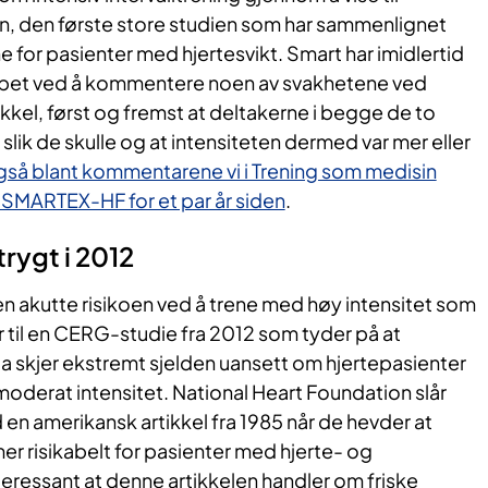
 den første store studien som har sammenlignet
 for pasienter med hjertesvikt. Smart har imidlertid
pet ved å kommentere noen av svakhetene ved
kkel, først og fremst at deltakerne i begge de to
slik de skulle og at intensiteten dermed var mer eller
gså blant kommentarene vi i Trening som medisin
 SMARTEX-HF for et par år siden
.
trygt i 2012
en akutte risikoen ved å trene med høy intensitet som
er til en CERG-studie fra 2012 som tyder på at
a skjer ekstremt sjelden uansett om hjertepasienter
moderat intensitet. National Heart Foundation slår
en amerikansk artikkel fra 1985 når de hevder at
mer risikabelt for pasienter med hjerte- og
eressant at denne artikkelen handler om friske