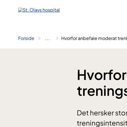
Hopp
til
innhold
Forside
..
.
Hvorfor anbefale moderat treni
Hvorfor
trening
Det hersker sto
treningsintensit