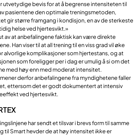
 utvetydige bevis for at å begrense intensiteten til
 av pasientene den optimale treningsmetoden,
et gir større framgang i kondisjon, en av de sterkeste
idig helse ved hjertesvikt.»
t av at anbefalingene faktisk kan være direkte
e. Han viser til at all trening til en viss grad vil øke
or alvorlige komplikasjoner som hjertestans, og at
nen som foreligger per i dag er umulig å si om det
rene med høy enn med moderat intensitet.
mener derfor anbefalingene fra myndighetene faller
et, ettersom det er godt dokumentert at intensiv
seeffekt ved hjertesvikt.
RTEX
ngslinjene har sendt et tilsvar i brevs form til samme
ng til Smart hevder de at høy intensitet
ikke
er