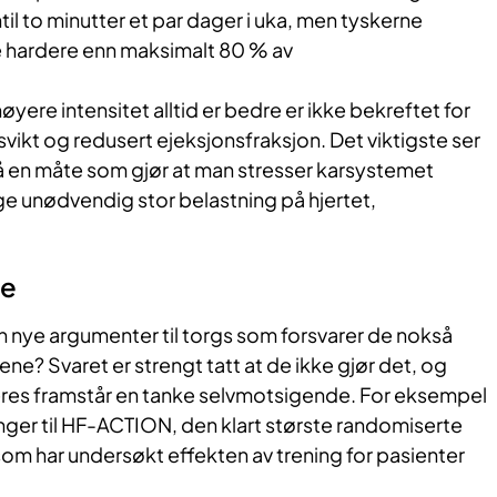
ntil to minutter et par dager i uka, men tyskerne
ne hardere enn maksimalt 80 % av
yere intensitet alltid er bedre er ikke bekreftet for
vikt og redusert ejeksjonsfraksjon. Det viktigste ser
 på en måte som gjør at man stresser karsystemet
ge unødvendig stor belastning på hjertet,
de
n nye argumenter til torgs som forsvarer de nokså
ene? Svaret er strengt tatt at de ikke gjør det, og
deres framstår en tanke selvmotsigende. For eksempel
nger til HF-ACTION, den klart største randomiserte
som har undersøkt effekten av trening for pasienter