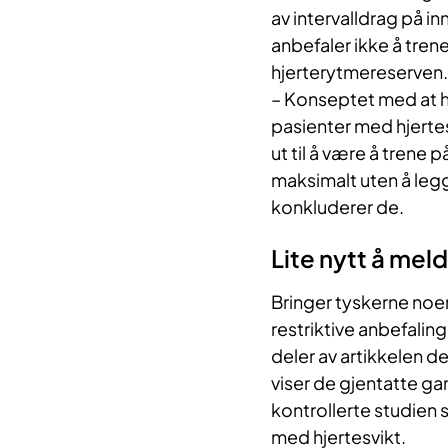
av intervalldrag på in
anbefaler ikke å tre
hjerterytmereserven.
– Konseptet med at hø
pasienter med hjertes
ut til å være å trene
maksimalt uten å leg
konkluderer de.
Lite nytt å mel
Bringer tyskerne noe
restriktive anbefaling
deler av artikkelen 
viser de gjentatte ga
kontrollerte studien 
med hjertesvikt.