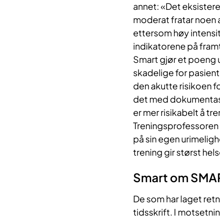
annet: «Det eksisterer
moderat fratar noen
ettersom høy intensit
indikatorene på framt
Smart gjør et poeng u
skadelige for pasienten
den akutte risikoen f
det med dokumentasjo
er mer risikabelt å t
Treningsprofessoren 
på sin egen urimeligh
trening gir størst hel
Smart om SMA
De som har laget retni
tidsskrift. I motsetni