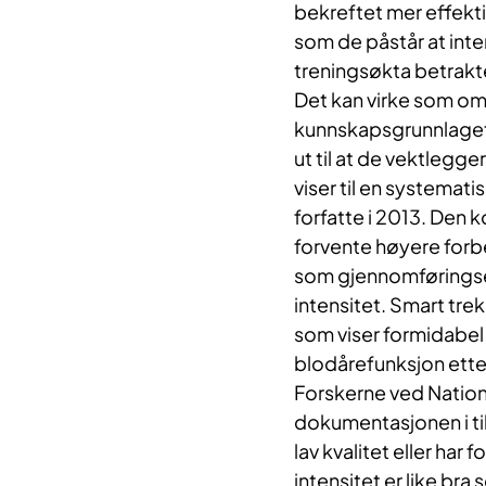
bekreftet mer effekti
som de påstår at inte
treningsøkta betrakte
Det kan virke som om
kunnskapsgrunnlaget,
ut til at de vektlegg
viser til en systemati
forfatte i 2013. Den 
forvente høyere forbe
som gjennomføringsev
intensitet. Smart tre
som viser formidabel 
blodårefunksjon etter 
Forskerne ved Nation
dokumentasjonen i til
lav kvalitet eller har
intensitet er like bra 