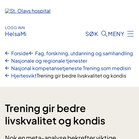
Hopp
til
innhold
LOGG INN
HelsaMi
SØK
MENY
Forside
Fag, forskning, utdanning og samhandling
Nasjonale og regionale tjenester
Nasjonal kompetansetjeneste Trening som medisin
Hjertesvikt
Trening gir bedre livskvalitet og kondis
Trening gir bedre
livskvalitet og kondis
Nok en meta-analyse bekrefter viktige