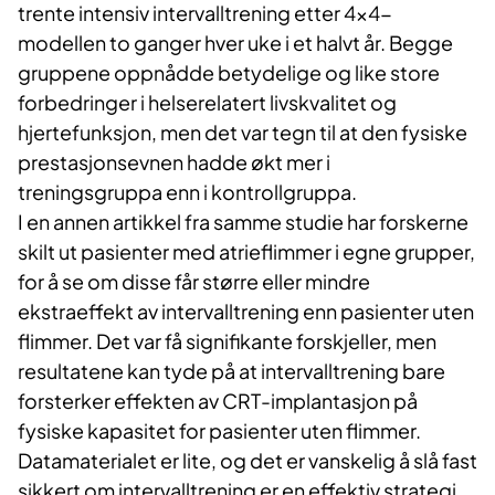
trente intensiv intervalltrening etter 4x4-
modellen to ganger hver uke i et halvt år. Begge
gruppene oppnådde betydelige og like store
forbedringer i helserelatert livskvalitet og
hjertefunksjon, men det var tegn til at den fysiske
prestasjonsevnen hadde økt mer i
treningsgruppa enn i kontrollgruppa.
I en annen artikkel fra samme studie har forskerne
skilt ut pasienter med atrieflimmer i egne grupper,
for å se om disse får større eller mindre
ekstraeffekt av intervalltrening enn pasienter uten
flimmer. Det var få signifikante forskjeller, men
resultatene kan tyde på at intervalltrening bare
forsterker effekten av CRT-implantasjon på
fysiske kapasitet for pasienter uten flimmer.
Datamaterialet er lite, og det er vanskelig å slå fast
sikkert om intervalltrening er en effektiv strategi