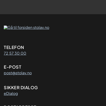
Kontaktinformasjon
TELEFON
72 57 30 00
E-POST
post@stolav.no
SIKKER DIALOG
eDialog