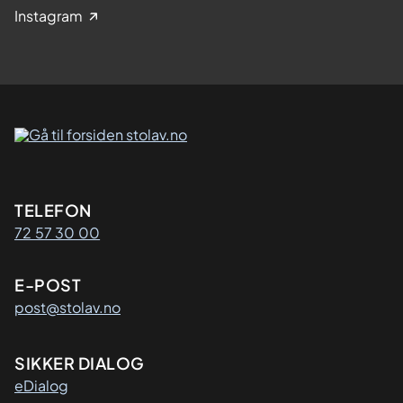
Instagram
Kontaktinformasjon
TELEFON
72 57 30 00
E-POST
post@stolav.no
SIKKER DIALOG
eDialog