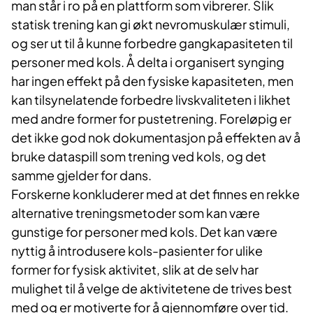
man står i ro på en plattform som vibrerer. Slik
statisk trening kan gi økt nevromuskulær stimuli,
og ser ut til å kunne forbedre gangkapasiteten til
personer med kols. Å delta i organisert synging
har ingen effekt på den fysiske kapasiteten, men
kan tilsynelatende forbedre livskvaliteten i likhet
med andre former for pustetrening. Foreløpig er
det ikke god nok dokumentasjon på effekten av å
bruke dataspill som trening ved kols, og det
samme gjelder for dans.
Forskerne konkluderer med at det finnes en rekke
alternative treningsmetoder som kan være
gunstige for personer med kols. Det kan være
nyttig å introdusere kols-pasienter for ulike
former for fysisk aktivitet, slik at de selv har
mulighet til å velge de aktivitetene de trives best
med og er motiverte for å gjennomføre over tid.