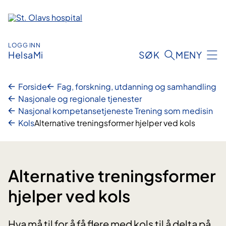
Hopp
til
innhold
LOGG INN
HelsaMi
SØK
MENY
Forside
Fag, forskning, utdanning og samhandling
Nasjonale og regionale tjenester
Nasjonal kompetansetjeneste Trening som medisin
Kols
Alternative treningsformer hjelper ved kols
Alternative treningsformer
hjelper ved kols
Hva må til for å få flere med kols til å delta på