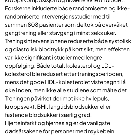
Forskerne inkluderte både randomiserte og ikke-
randomiserte intervensjonsstudier med til
sammen 808 pasienter som deltok på overvåket
gangtrening eller stavgang i minst seks uker.
Treningsintervensjonene reduserte både systolisk
og diastolisk blodtrykk på kort sikt, men effekten
var ikke signifikant i studier med lengre
oppfølging. Både totalt kolesterol og LDL-
kolesterol ble redusert etter treningsperioden,
mens det gode HDL-kolesterolet viste tegn til å
øke i noen, men ikke alle studiene som målte det.
Treningen påvirket derimot ikke hvilepuls,
kroppsvekt, BMI, langtidsblodsukker eller
fastende blodsukker i særlig grad.
Hjerteinfarkt og hjerneslag er de vanligste
dødsårsakene for personer med røykebein.