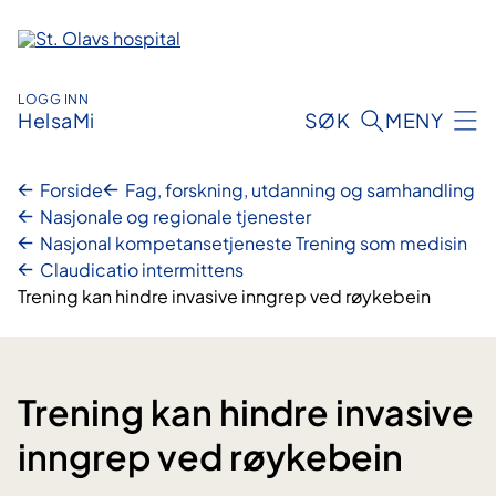
Hopp
til
innhold
LOGG INN
HelsaMi
SØK
MENY
Forside
Fag, forskning, utdanning og samhandling
Nasjonale og regionale tjenester
Nasjonal kompetansetjeneste Trening som medisin
Claudicatio intermittens
Trening kan hindre invasive inngrep ved røykebein
Trening kan hindre invasive
inngrep ved røykebein