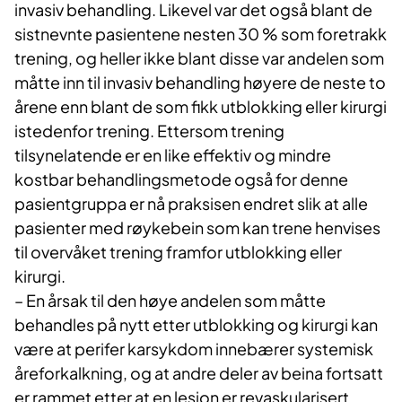
invasiv behandling. Likevel var det også blant de
sistnevnte pasientene nesten 30 % som foretrakk
trening, og heller ikke blant disse var andelen som
måtte inn til invasiv behandling høyere de neste to
årene enn blant de som fikk utblokking eller kirurgi
istedenfor trening. Ettersom trening
tilsynelatende er en like effektiv og mindre
kostbar behandlingsmetode også for denne
pasientgruppa er nå praksisen endret slik at alle
pasienter med røykebein som kan trene henvises
til overvåket trening framfor utblokking eller
kirurgi.
– En årsak til den høye andelen som måtte
behandles på nytt etter utblokking og kirurgi kan
være at perifer karsykdom innebærer systemisk
åreforkalkning, og at andre deler av beina fortsatt
er rammet etter at en lesjon er revaskularisert.