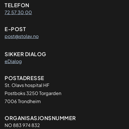
Kontaktinformasjon
TELEFON
72 57 30 00
E-POST
post@stolav.no
SIKKER DIALOG
eDialog
Adresse
POSTADRESSE
St. Olavs hospital HF
Postboks 3250 Torgarden
7006 Trondheim
Organisasjon
ORGANISASJONSNUMMER
NO 883 974 832