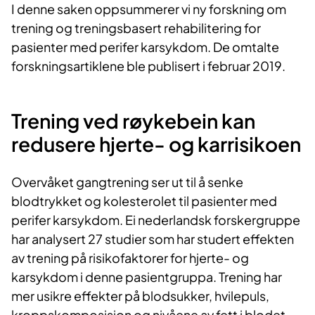
I denne saken oppsummerer vi ny forskning om
trening og treningsbasert rehabilitering for
pasienter med perifer karsykdom. De omtalte
forskningsartiklene ble publisert i februar 2019.​​​
Trening ved røykebein kan
redusere hjerte- og karrisikoen
Overvåket gangtrening ser ut til å senke
blodtrykket og kolesterolet til pasienter med
perifer karsykdom. Ei nederlandsk forskergruppe
har analysert 27 studier som har studert effekten
av trening på risikofaktorer for hjerte- og
karsykdom i denne pasientgruppa. Trening har
mer usikre effekter på blodsukker, hvilepuls,
kroppskomposisjon og nivåene av fett i blodet.