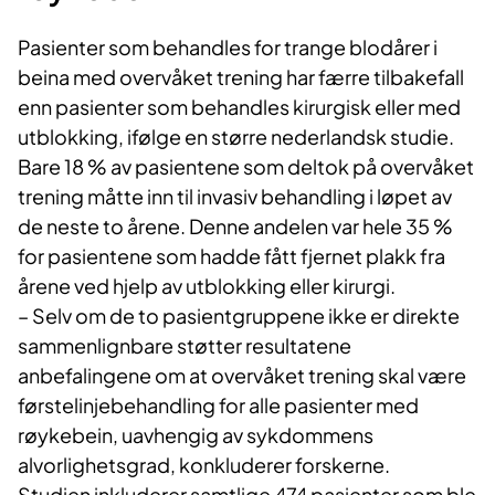
Pasienter som behandles for trange blodårer i
beina med overvåket trening har færre tilbakefall
enn pasienter som behandles kirurgisk eller med
utblokking, ifølge en større nederlandsk studie.
Bare 18 % av pasientene som deltok på overvåket
trening måtte inn til invasiv behandling i løpet av
de neste to årene. Denne andelen var hele 35 %
for pasientene som hadde fått fjernet plakk fra
årene ved hjelp av utblokking eller kirurgi.
– Selv om de to pasientgruppene ikke er direkte
sammenlignbare støtter resultatene
anbefalingene om at overvåket trening skal være
førstelinjebehandling for alle pasienter med
røykebein, uavhengig av sykdommens
alvorlighetsgrad, konkluderer forskerne.
Studien inkluderer samtlige 474 pasienter som ble