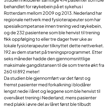
behandlet for røykebein på et sykehus i
Rotterdam mellom 2009 og 2013. Nederland har
regionale nettverk med fysioterapeuter som har
spesialkompetanse innen trening ved røykebein,
og de 232 pasientene som ble henvist til trening
fikk oppfølging to eller tre dager hver uke av
lokale fysioterapeuter tilknyttet dette nettverket.
192 av dem startet på treningsprogrammet. Etter
seks måneder hadde den gjennomsnittlige
maksimale gangdistansen til de som trente økt fra
260 til 892 meter!
Da studien ble gjennomført var det først og
fremst pasienter med forkalkning i blodårer
lengst nede i låret og leggene som ble henvist til
overvåket trening i Nederland, mens pasienter
med plakk i øvre del av låret først ble tilbudt