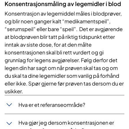
Konsentrasjonsmåling av legemidler i blod
Konsentrasjon av legemiddel måles i blodprøver,
og blir noen ganger kalt “medikamentspeil”,
“serumspeil” eller bare “speil”. Det er avgjørende
at blodprøven blir tatt på riktig tidspunkt etter
inntak av siste dose, for at den målte
konsentrasjonen skal bli rett vurdert og gi
grunnlag for legens avgjørelser. Følg derfor det
legen din har sagt om når prøven skal tas og om
du skal ta dine legemidler som vanlig på forhånd
eller ikke. Spør gjerne før prøven tas dersom du er
usikker.
Hva er et referanseområde?
Hva gjør jeg dersom konsentrasjonen er