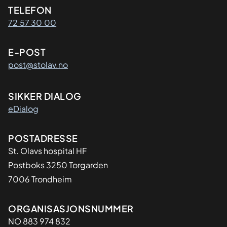
Kontaktinformasjon
TELEFON
72 57 30 00
E-POST
post@stolav.no
SIKKER DIALOG
eDialog
Adresse
POSTADRESSE
St. Olavs hospital HF
Postboks 3250 Torgarden
7006 Trondheim
Organisasjon
ORGANISASJONSNUMMER
NO 883 974 832