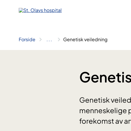
Hopp
til
innhold
Forside
..
.
Genetisk veiledning
Genetis
Genetisk veile
menneskelige pr
forekomst av ar