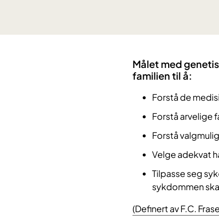
Målet med genetisk
familien til å:
Forstå de medis
Forstå arvelige 
Forstå valgmuli
Velge adekvat ha
Tilpasse seg sy
sykdommen skal
(Definert av F.C. Fras