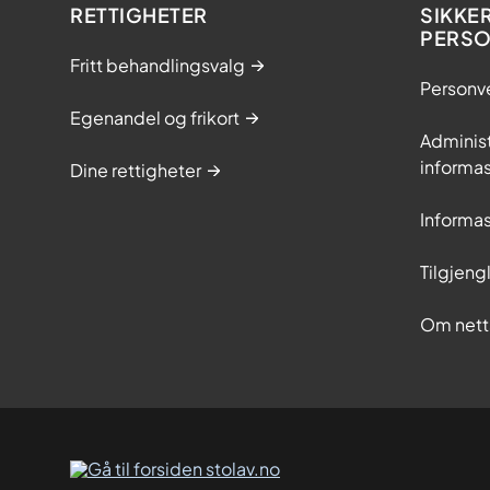
RETTIGHETER
SIKKE
PERS
Fritt behandlingsvalg
Personv
Egenandel og frikort
Adminis
informa
Dine rettigheter
Informa
Tilgjeng
Om nett