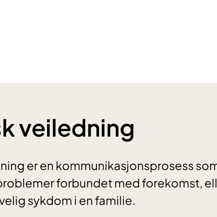
k veiledning
dning er en kommunikasjonsprosess som 
oblemer forbundet med forekomst, eller
velig sykdom i en familie.