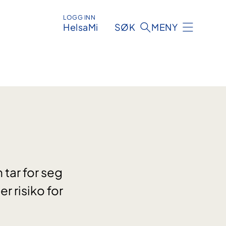
LOGG INN
HelsaMi
SØK
MENY
tar for seg
 risiko for