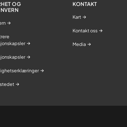
RHET OG
KONTAKT
ONVERN
Kart
ern
Kontakt oss
trere
sjonskapsler
Media
sjonskapsler
lighetserklæringer
stedet