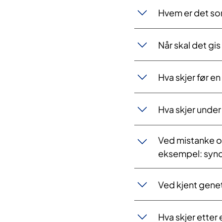
Hvem er det som
Når skal det gi
Hva skjer før e
Hva skjer under
Ved mistanke om
eksempel: synd
Ved kjent geneti
Hva skjer etter