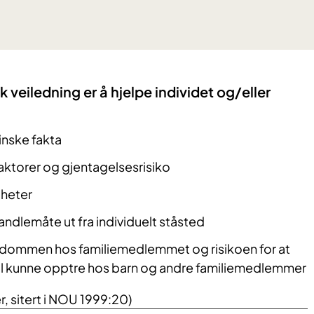
 veiledning er å hjelpe individet og/eller
inske fakta
faktorer og gjentagelsesrisiko
gheter
ndlemåte ut fra individuelt ståsted
kdommen hos familiemedlemmet og risikoen for at
 kunne opptre hos barn og andre familiemedlemmer
er, sitert i NOU 1999:20)