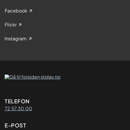
Facebook
Flickr
Instagram
Kontaktinformasjon
TELEFON
72 57 30 00
E-POST