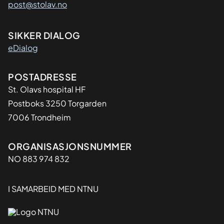
post@stolav.no
SIKKER DIALOG
eDialog
Adresse
POSTADRESSE
St. Olavs hospital HF
Postboks 3250 Torgarden
7006 Trondheim
Organisasjon
ORGANISASJONSNUMMER
NO 883 974 832
I SAMARBEID MED NTNU