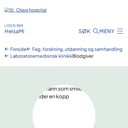
Hopp
til
innhold
LOGG INN
HelsaMi
SØK
MENY
Forside
Fag, forskning, utdanning og samhandling
Laboratoriemedisinsk klinikk
Blodgiver