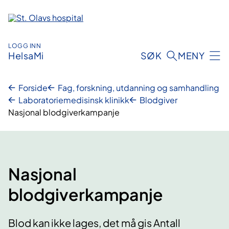
Hopp
til
innhold
LOGG INN
HelsaMi
SØK
MENY
Forside
Fag, forskning, utdanning og samhandling
Laboratoriemedisinsk klinikk
Blodgiver
Nasjonal blodgiverkampanje
Nasjonal
blodgiverkampanje
Blod kan ikke lages, det må gis Antall