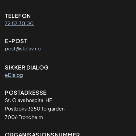
Kontaktinformasjon
TELEFON
72 57 30 00
E-POST
post@stolav.no
SIKKER DIALOG
eDialog
Adresse
POSTADRESSE
St. Olavs hospital HF
Postboks 3250 Torgarden
7006 Trondheim
Organisasjon
ORGANISASJONSNUMMER