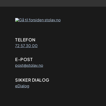
Kontaktinformasjon
TELEFON
72 57 30 00
E-POST
post@stolav.no
SIKKER DIALOG
eDialog