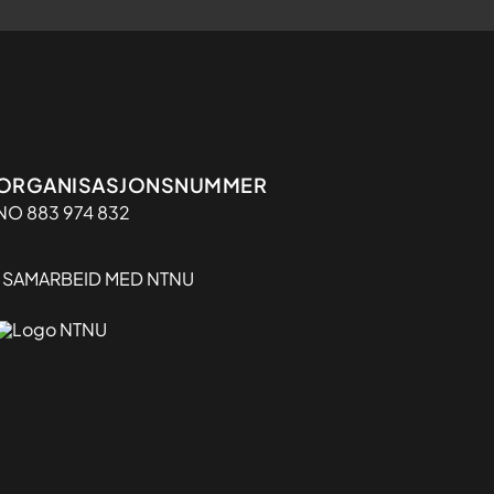
Organisasjon
ORGANISASJONSNUMMER
NO 883 974 832
I SAMARBEID MED NTNU