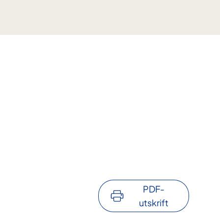
PDF-
utskrift