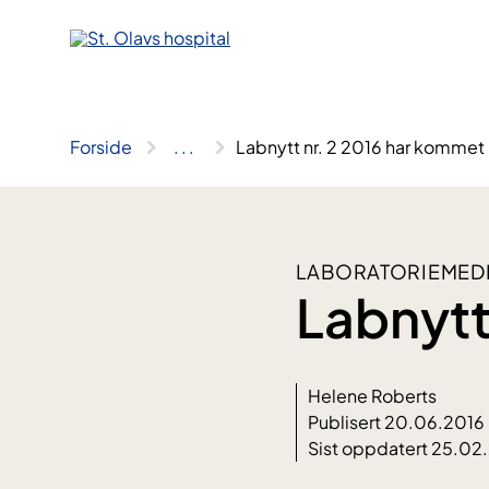
Hopp
til
innhold
Forside
..
.
Labnytt nr. 2 2016 har kommet
LABORATORIEMEDI
Labnytt
Helene Roberts
Publisert 20.06.2016
Sist oppdatert 25.02