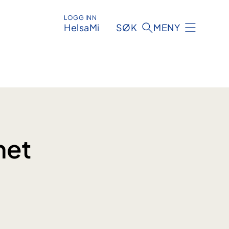
LOGG INN
HelsaMi
SØK
MENY
met