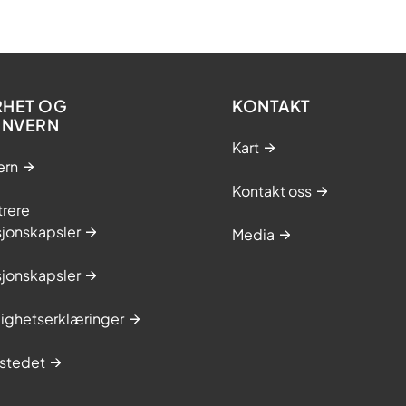
RHET OG
KONTAKT
ONVERN
Kart
ern
Kontakt oss
trere
sjonskapsler
Media
sjonskapsler
lighetserklæringer
stedet