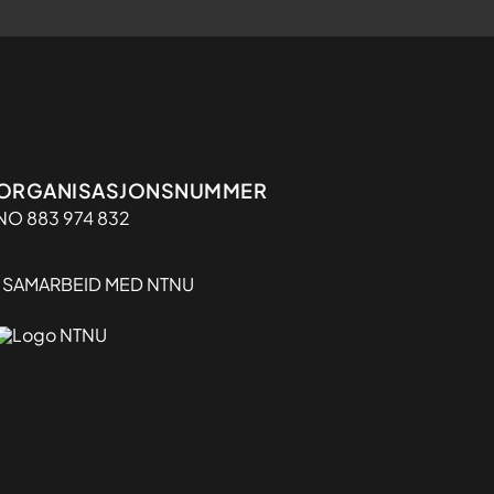
Organisasjon
ORGANISASJONSNUMMER
NO 883 974 832
I SAMARBEID MED NTNU