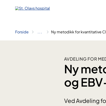
Hopp
til
innhold
Forside
..
.
Ny metodikk for kvantitative
AVDELING FOR ME
Ny meto
og EBV
Ved Avdeling for