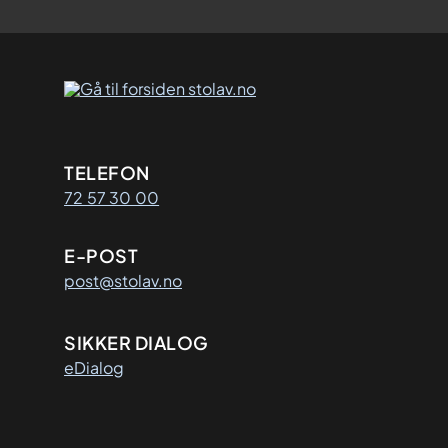
Kontaktinformasjon
TELEFON
72 57 30 00
E-POST
post@stolav.no
SIKKER DIALOG
eDialog