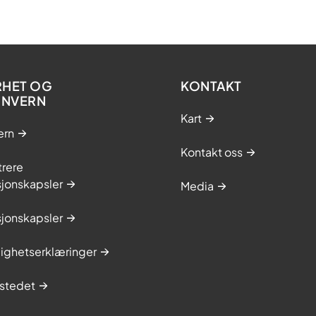
RHET OG
KONTAKT
ONVERN
Kart
ern
Kontakt oss
trere
sjonskapsler
Media
sjonskapsler
lighetserklæringer
stedet