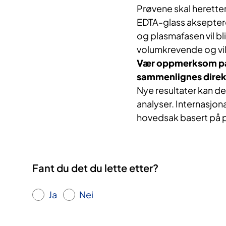
Prøvene skal herette
EDTA-glass aksepteres
og plasmafasen vil bl
volumkrevende og vil 
Vær oppmerksom på a
sammenlignes dire
Nye resultater kan de
analyser. Internasjona
hovedsak basert på 
Fant du det du lette etter?
Ja
Nei