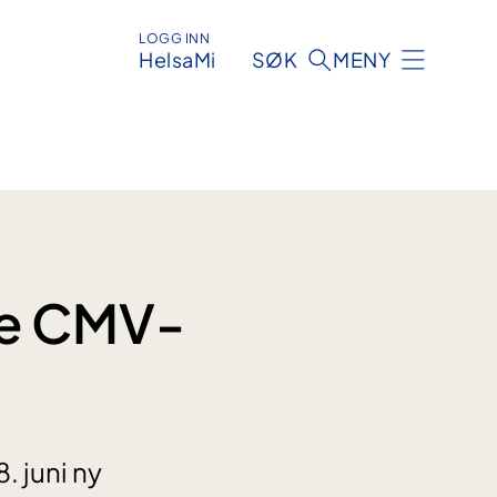
LOGG INN
HelsaMi
SØK
MENY
ve CMV-
. juni ny