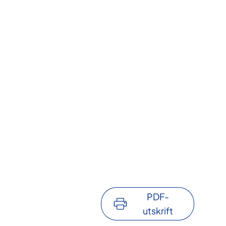
PDF-
utskrift