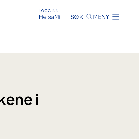
LOGG INN
HelsaMi
SØK
MENY
kene i