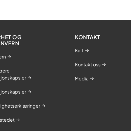
RHET OG
KONTAKT
ONVERN
Kart
ern
Kontakt oss
trere
sjonskapsler
Media
sjonskapsler
lighetserklæringer
stedet