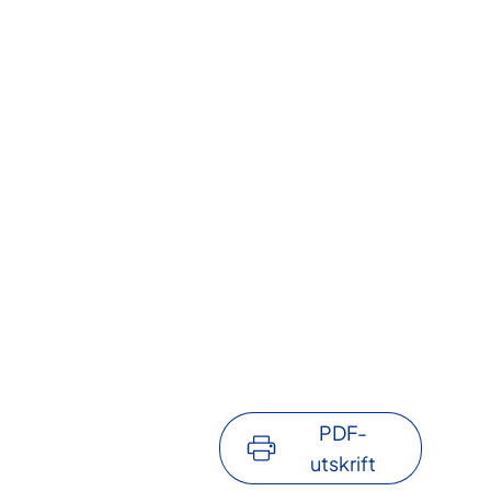
PDF-
utskrift