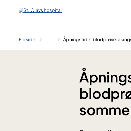
Hopp
til
innhold
Forside
..
.
Åpningstider blodprøvetaking
Åpnings
blodprø
sommer