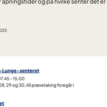
r åpningstider og på hvilke senter det 
2025
e-Lunge-senteret
07.45 - 15.00
, 29 og 30. All prøvetaking foregår i
et