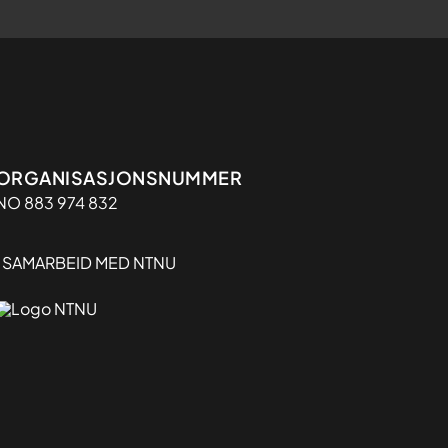
Organisasjon
ORGANISASJONSNUMMER
NO 883 974 832
I SAMARBEID MED NTNU