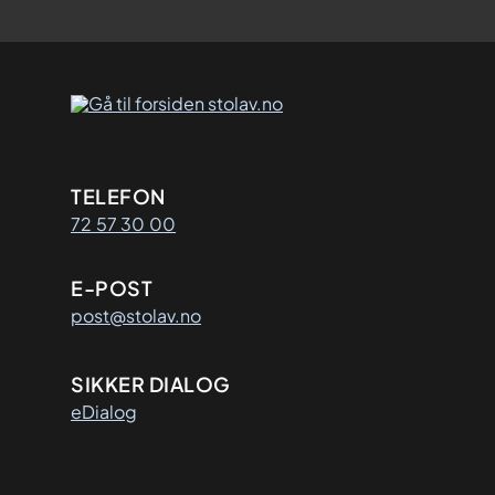
Kontaktinformasjon
TELEFON
72 57 30 00
E-POST
post@stolav.no
SIKKER DIALOG
eDialog