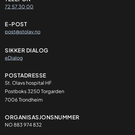
Kontaktinformasjon
72 57 30 00
E-POST
post@stolav.no
SIKKER DIALOG
eDialog
Adresse
POSTADRESSE
St. Olavs hospital HF
Postboks 3250 Torgarden
7006 Trondheim
Organisasjon
ORGANISASJONSNUMMER
NO 883 974 832