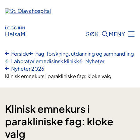
Hopp
til
innhold
LOGG INN
HelsaMi
SØK
MENY
Forside
Fag, forskning, utdanning og samhandling
Laboratoriemedisinsk klinikk
Nyheter
Nyheter 2026
Klinisk emnekurs i parakliniske fag: kloke valg
Klinisk emnekurs i
parakliniske fag: kloke
valg