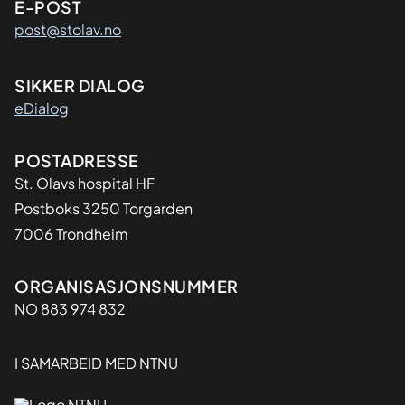
E-POST
post@stolav.no
SIKKER DIALOG
eDialog
Adresse
POSTADRESSE
St. Olavs hospital HF
Postboks 3250 Torgarden
7006 Trondheim
Organisasjon
ORGANISASJONSNUMMER
NO 883 974 832
I SAMARBEID MED NTNU