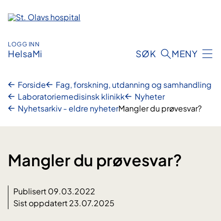
Hopp
til
innhold
LOGG INN
HelsaMi
SØK
MENY
Forside
Fag, forskning, utdanning og samhandling
Laboratoriemedisinsk klinikk
Nyheter
Nyhetsarkiv - eldre nyheter
Mangler du prøvesvar?
Mangler du prøvesvar?
Publisert 09.03.2022
Sist oppdatert 23.07.2025