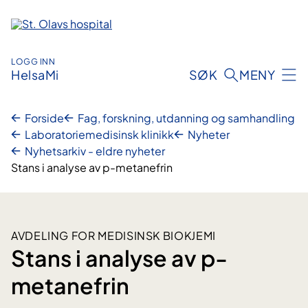
Hopp
til
innhold
LOGG INN
HelsaMi
SØK
MENY
Forside
Fag, forskning, utdanning og samhandling
Laboratoriemedisinsk klinikk
Nyheter
Nyhetsarkiv - eldre nyheter
Stans i analyse av p-metanefrin
AVDELING FOR MEDISINSK BIOKJEMI
Stans i analyse av p-
metanefrin