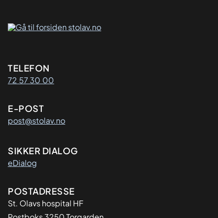
Kontaktinformasjon
TELEFON
72 57 30 00
E-POST
post@stolav.no
SIKKER DIALOG
eDialog
Adresse
POSTADRESSE
St. Olavs hospital HF
Postboks 3250 Torgarden