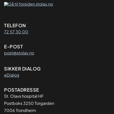
Kontaktinformasjon
TELEFON
72 57 30 00
E-POST
post@stolav.no
SIKKER DIALOG
eDialog
Adresse
POSTADRESSE
St. Olavs hospital HF
Postboks 3250 Torgarden
7006 Trondheim