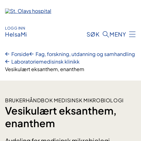
Hopp
til
innhold
LOGG INN
HelsaMi
SØK
MENY
Forside
Fag, forskning, utdanning og samhandling
Laboratoriemedisinsk klinikk
Vesikulært eksanthem, enanthem
BRUKERHÅNDBOK MEDISINSK MIKROBIOLOGI
Vesikulært eksanthem,
enanthem
Avdeling for medisinsk mikrobiologi