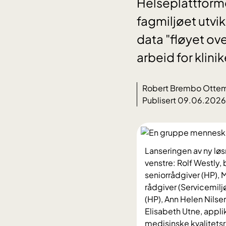
Helseplattform
fagmiljøet utvik
data "fløyet ove
arbeid for klini
Robert Brembo Otte
Publisert 09.06.2026
Lanseringen av ny løs
venstre: Rolf Westly, 
seniorrådgiver (HP), 
rådgiver (Servicemiljø
(HP), Ann Helen Nilsen
Elisabeth Utne, appli
medisinske kvalitetsr