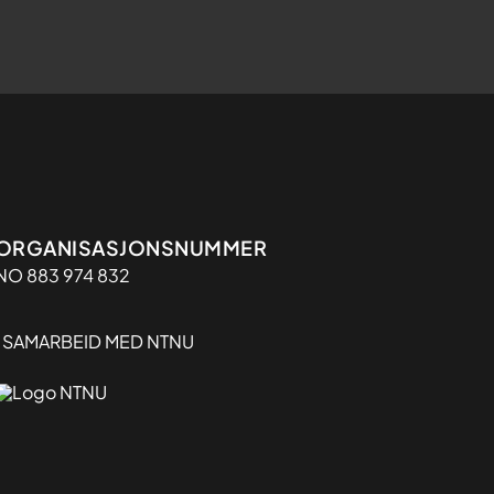
Organisasjon
ORGANISASJONSNUMMER
NO 883 974 832
I SAMARBEID MED NTNU