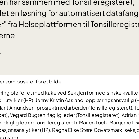
en har sammen med Tonsilleregisteret, 
let en løsning for automatisert datafangst
r" fra Helseplattformen til Tonsilleregist
kerne.
m
ning ble feiret med kake ved Seksjon for medisinske kvalitet
bi-utvikler (HP), Jenny Kristin Aasland, opplæringsansvarlig 
Marit Amundsen, prosjektmedarbeider (Tonsilleregisteret), T
et), Vegard Bugten, faglig leder (Tonsilleregisteret), Adrian 
, daglig leder (Tonsilleregisteret), Marlen Toch-Marquardt, s
kasjonsanalytiker (HP), Ragna Elise Støre Govatsmark, seksj
egistre).