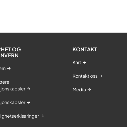
RHET OG
KONTAKT
ONVERN
Kart
ern
Kontakt oss
trere
sjonskapsler
Media
sjonskapsler
lighetserklæringer