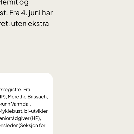
Hemit og
. Fra 4. juni har
ret, uten ekstra
sregistre. Fra
(HP), Merethe Brissach,
orunn Varmdal,
Myklebust, bi-utvikler
eniorrådgiver (HP),
onsleder (Seksjon for