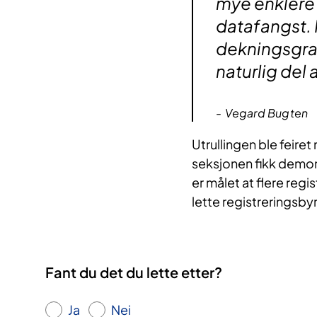
mye enklere
datafangst. 
dekningsgrad 
naturlig del 
Vegard Bugten
Utrullingen ble feire
seksjonen fikk demon
er målet at flere regis
lette registreringsby
Fant du det du lette etter?
Ja
Nei