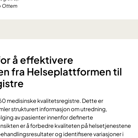
o Ottem
for å effektivere
en fra Helseplattformen til
gistre
 60 medisinske kvalitetsregistre. Dette er
mler strukturert informasjon om utredning,
ging av pasienter innenfor definerte
ikten er å forbedre kvaliteten på helsetjenestene
andlingsresultater og identifisere variasjoner i