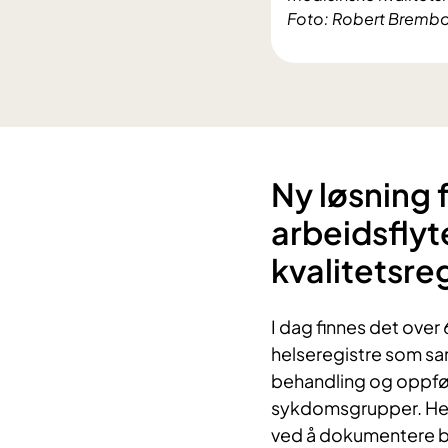
Foto: Robert Bremb
Ny løsning 
arbeidsflyt
kvalitetsre
I dag finnes det over
helseregistre som sa
behandling og oppføl
sykdomsgrupper. Hens
ved å dokumentere beh