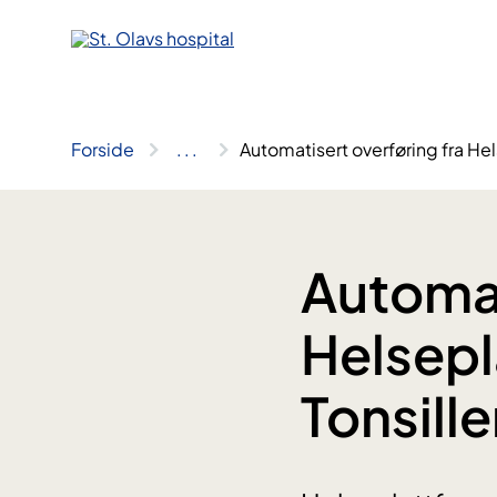
Hopp
til
innhold
Forside
..
.
Automatisert overføring fra Hel
Automat
Helsepl
Tonsille