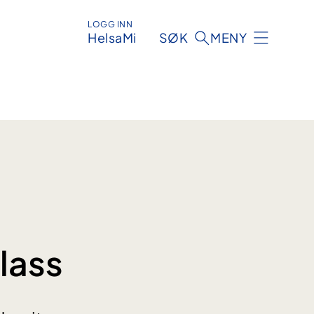
LOGG INN
HelsaMi
SØK
MENY
plass