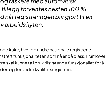
 og raskere med automatisk
I tillegg forventes nesten 100 %
når registreringen blir gjort til en
av arbeidsflyten.
t med kake, hvor de andre nasjonale registrene i
strert funksjonaliteten som nå er på plass. Framover
tre skal kunne ta i bruk tilsvarende funskjonaliet for å
rden og forbedre kvalitetsregistrene.