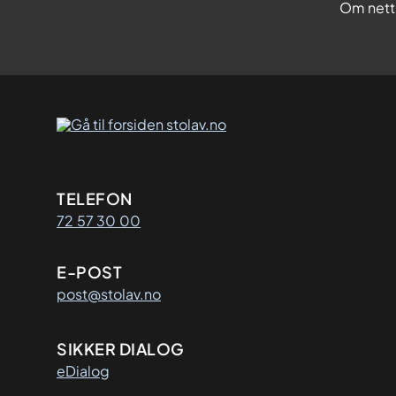
Om nett
Kontaktinformasjon
TELEFON
72 57 30 00
E-POST
post@stolav.no
SIKKER DIALOG
eDialog