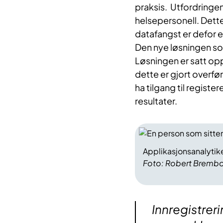
praksis. Utfordringen
helsepersonell. Dette
datafangst er defor e
Den nye løsningen som
L
øsningen er satt opp
dette er gjort overføre
ha tilgang til registe
resultater.
Applikasjonsanalytike
Foto: Robert Bremb
Innregistreri