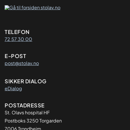
Kontaktinformasjon
TELEFON
72 57 30 00
E-POST
post@stolav.no
SIKKER DIALOG
eDialog
Adresse
POSTADRESSE
St. Olavs hospital HF
Postboks 3250 Torgarden
7006 Trondheim