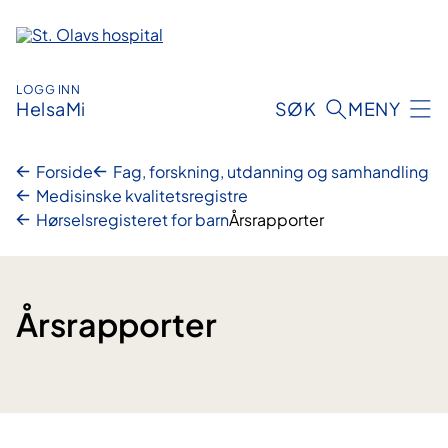
Hopp
til
innhold
LOGG INN
HelsaMi
SØK
MENY
Forside
Fag, forskning, utdanning og samhandling
Medisinske kvalitetsregistre
Hørselsregisteret for barn
Årsrapporter
Årsrapporter