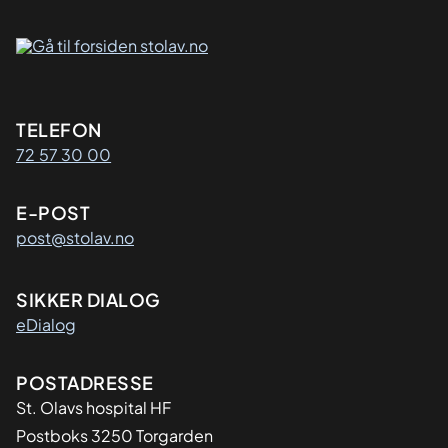
Kontaktinformasjon
TELEFON
72 57 30 00
E-POST
post@stolav.no
SIKKER DIALOG
eDialog
Adresse
POSTADRESSE
St. Olavs hospital HF
Postboks 3250 Torgarden