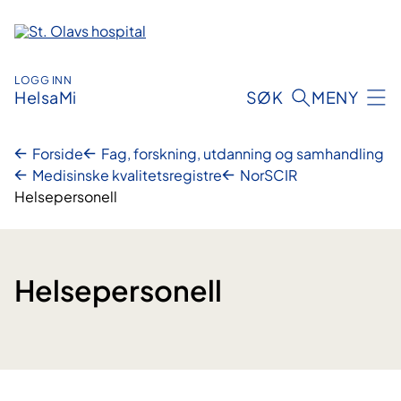
Hopp
til
innhold
LOGG INN
HelsaMi
SØK
MENY
Forside
Fag, forskning, utdanning og samhandling
Medisinske kvalitetsregistre
NorSCIR
Helsepersonell
Helsepersonell