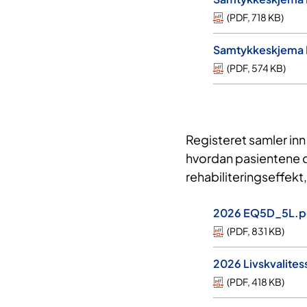
(
PDF
,
718 KB
)
Samtykkeskjema 
(
PDF
,
574 KB
)
Registeret samler in
hvordan pasientene o
rehabiliteringseffekt
2026 EQ5D_5L.p
(
PDF
,
831 KB
)
2026 Livskvalite
(
PDF
,
418 KB
)