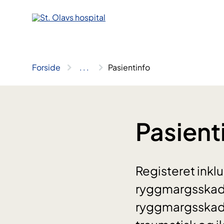
Hopp
til
innhold
Forside
..
.
Pasientinfo
Pasient
Registeret inklu
ryggmargsskade
ryggmargsskade