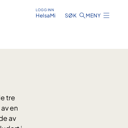
LOGG INN
HelsaMi
SØK
MENY
e tre
 av en
de av