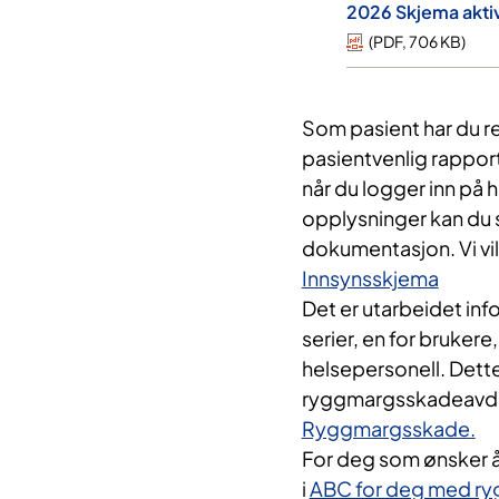
2026 Skjema aktiv
(
PDF
,
706 KB
)
Som pasient har du ret
pasientvenlig rapport
når du logger inn på 
opplysninger kan du s
dokumentasjon. Vi vil
Innsynsskjema
Det er utarbeidet in
serier, en for brukere
helsepersonell. Dette 
ryggmargsskadeavde
Ryggmargsskade.
For deg som ønsker 
i
ABC for deg med r