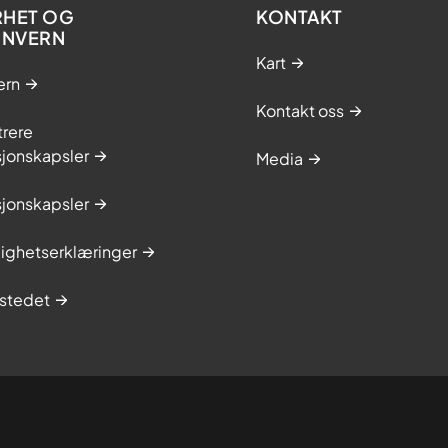
RHET OG
KONTAKT
ONVERN
Kart
ern
Kontakt oss
trere
sjonskapsler
Media
sjonskapsler
lighetserklæringer
stedet