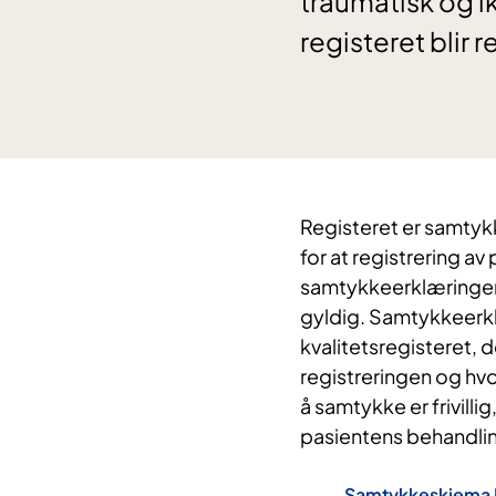
traumatisk og ik
registeret blir 
Registeret er samtykk
for at registrering av
samtykkeerklæringen 
gyldig. Samtykkeerk
kvalitetsregisteret, d
registreringen og hv
å samtykke er frivilli
pasientens behandli
Samtykkeskjema 