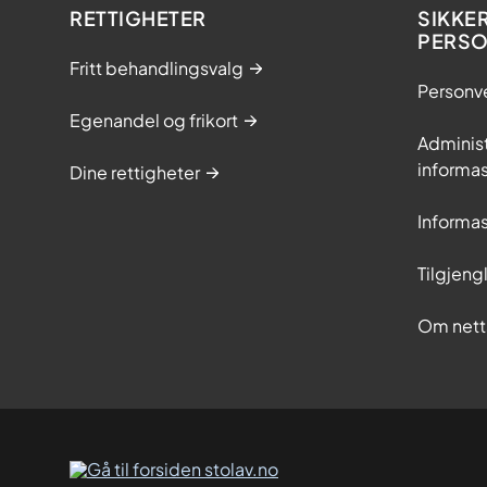
RETTIGHETER
SIKKE
PERS
Fritt behandlingsvalg
Personv
Egenandel og frikort
Adminis
informa
Dine rettigheter
Informa
Tilgjeng
Om nett