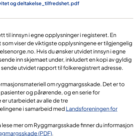
itet og deltakelse_tilfredshet.pdf
t til innsyn i egne opplysninger i registeret. En
 som viser de viktigste opplysningene er tilgjengelig
helsenorge.no. Hvis du ønsker utvidet innsyn i egne
ende inn skjemaet under, inkludert en kopi av gyldig
 sende utvidet rapport til folkeregistrert adresse.
formasjonsmateriell om ryggmargsskade. Det er to
, pasienter og pårørende, og en serie for
er utarbeidet av alle de tre
lingene i samarbeid med
Landsforeningen for
å lese mer om Ryggmargsskade finner du informasjon
yggmargsskade (PDF)
.