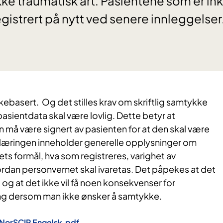
ke traumatisk art. Pasientene som er ink
registrert på nytt ved senere innleggelser
ebasert. Og det stilles krav om skriftlig samtykke
 pasientdata skal være lovlig. Dette betyr at
må være signert av pasienten for at den skal være
læringen inneholder generelle opplysninger om
ets formål, hva som registreres, varighet av
ordan personvernet skal ivaretas. Det påpekes at det
g, og at det ikke vil få noen konsekvenser for
ng dersom man ikke ønsker å samtykke.
NorSCIR Engelsk.pdf