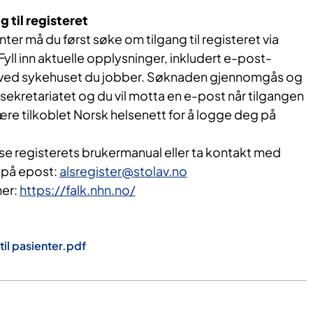
 til registeret
nter må du først søke om tilgang til registeret via
 Fyll inn aktuelle opplysninger, inkludert e-post-
 ved sykehuset du jobber. Søknaden gjennomgås og
rsekretariatet og du vil motta en e-post når tilgangen
re tilkoblet Norsk helsenett for å logge deg på
se registerets brukermanual eller ta kontakt med
t på epost:
alsregister@stolav.no
her:
https://falk.nhn.no/
til pasienter.pdf