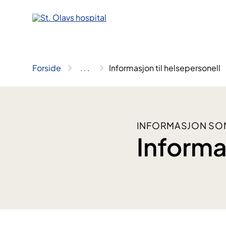
Hopp
til
innhold
Forside
..
.
Informasjon til helsepersonell
INFORMASJON SOM
Informa