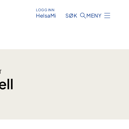
LOGG INN
HelsaMi
SØK
MENY
T
ell