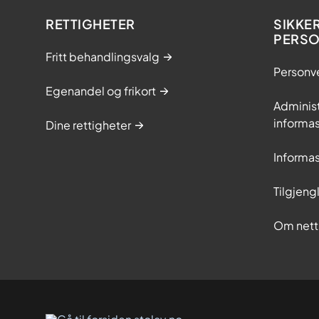
RETTIGHETER
SIKKE
PERS
Fritt behandlingsvalg
Personv
Egenandel og frikort
Adminis
informa
Dine rettigheter
Informa
Tilgjeng
Om nett