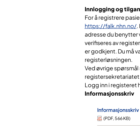
Innlogging og tilgang
For å registrere pasie
https://falk.nhn.no/
.
adresse du benytter
verifiseres av registe
er godkjent. Du må væ
registerløsningen.
Ved øvrige spørsmål 
registersekretariate
Logg inn i registeret 
Informasjonsskriv
Informasjonsskriv 
(
PDF
,
566 KB
)