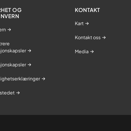
RHET OG
KONTAKT
ONVERN
Kart
ern
Kontakt oss
trere
sjonskapsler
Media
sjonskapsler
lighetserklæringer
stedet