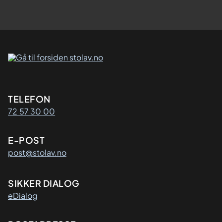
Kontaktinformasjon
TELEFON
72 57 30 00
E-POST
post@stolav.no
SIKKER DIALOG
eDialog