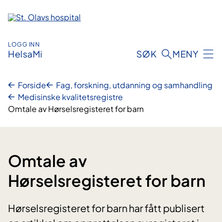
Hopp
til
innhold
LOGG INN
HelsaMi
SØK
MENY
Forside
Fag, forskning, utdanning og samhandling
Medisinske kvalitetsregistre
Omtale av Hørselsregisteret for barn
Omtale av
Hørselsregisteret for barn
Hørselsregisteret for barn har fått publisert