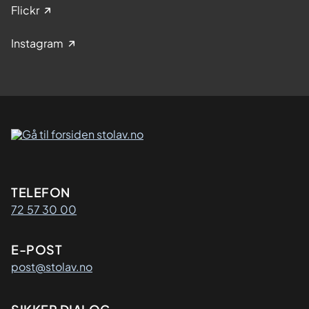
Flickr
Instagram
Kontaktinformasjon
TELEFON
72 57 30 00
E-POST
post@stolav.no