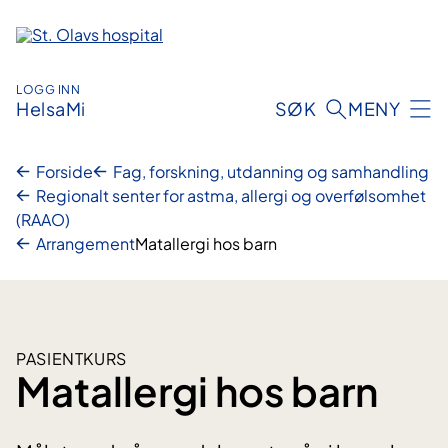
Hopp
til
innhold
LOGG INN
HelsaMi
SØK
MENY
Forside
Fag, forskning, utdanning og samhandling
Regionalt senter for astma, allergi og overfølsomhet
(RAAO)
Arrangement
Matallergi hos barn
PASIENTKURS
Matallergi hos barn