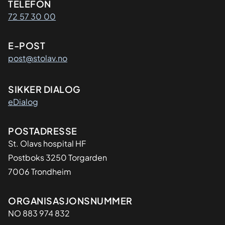
Kontaktinformasjon
TELEFON
72 57 30 00
E-POST
post@stolav.no
SIKKER DIALOG
eDialog
Adresse
POSTADRESSE
St. Olavs hospital HF
Postboks 3250 Torgarden
7006 Trondheim
Organisasjon
ORGANISASJONSNUMMER
NO 883 974 832