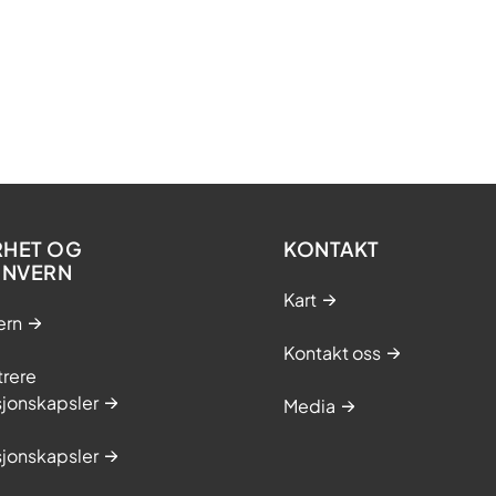
RHET OG
KONTAKT
ONVERN
Kart
ern
Kontakt oss
trere
sjonskapsler
Media
sjonskapsler