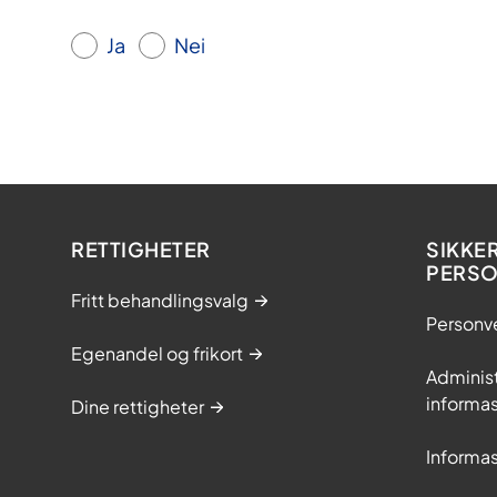
Ja
Nei
RETTIGHETER
SIKKE
PERS
Fritt behandlingsvalg
Personv
Egenandel og frikort
Adminis
informa
Dine rettigheter
Informa