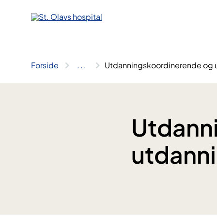
Hopp
til
innhold
Forside
..
.
Utdanningskoordinerende og u
Utdann
utdanni