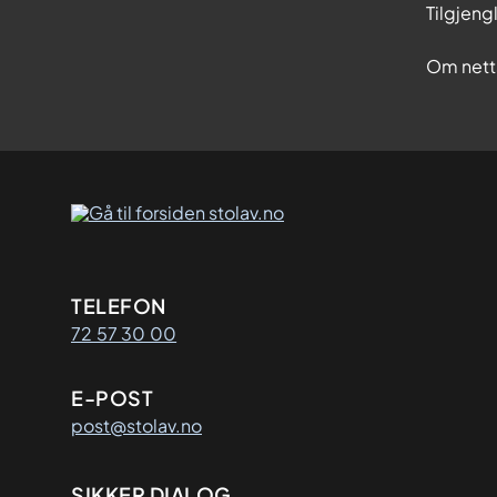
Tilgjeng
Om nett
Kontaktinformasjon
TELEFON
72 57 30 00
E-POST
post@stolav.no
SIKKER DIALOG