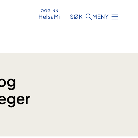
LOGG INN
HelsaMi
SØK
MENY
og
leger