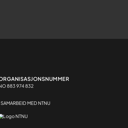
Organisasjon
ORGANISASJONSNUMMER
NO 883 974 832
I SAMARBEID MED NTNU