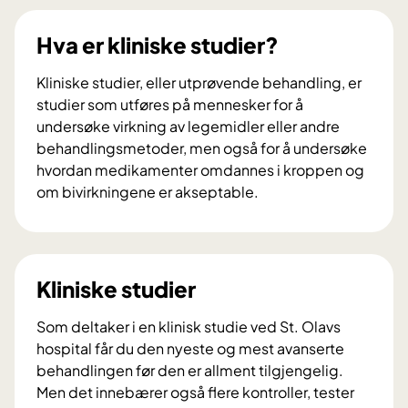
s
p
Hva er kliniske studier?
e
r
Kliniske studier, eller utprøvende behandling, er
t
studier som utføres på mennesker for å
p
undersøke virkning av legemidler eller andre
a
behandlingsmetoder, men også for å undersøke
n
hvordan medikamenter omdannes i kroppen og
e
om bivirkningene er akseptable.
l
H
e
v
t
a
g
e
Kliniske studier
i
r
r
k
Som deltaker i en klinisk studie ved St. Olavs
r
l
hospital får du den nyeste og mest avanserte
å
i
behandlingen før den er allment tilgjengelig.
d
n
Men det innebærer også flere kontroller, tester
v