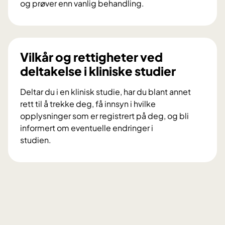
i
og prøver enn vanlig behandling.
e
s
K
d
k
l
a
e
i
l
s
n
Vilkår og rettigheter ved
v
t
i
deltakelse i kliniske studier
o
u
s
r
d
k
Deltar du i en klinisk studie, har du blant annet
l
i
e
rett til å trekke deg, få innsyn i hvilke
i
e
s
opplysninger som er registrert på deg, og bli
g
r
t
informert om eventuelle endringer i
l
?
u
studien.
i
d
V
v
i
i
s
e
l
f
r
k
o
å
r
r
k
o