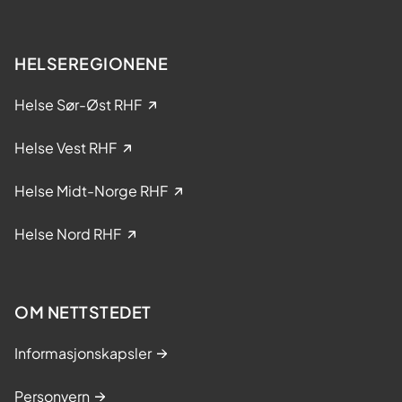
t
a
k
HELSEREGIONENE
e
l
Helse Sør-Øst RHF
s
e
Helse Vest RHF
i
k
Helse Midt-Norge RHF
l
i
Helse Nord RHF
n
i
s
k
OM NETTSTEDET
e
s
Informasjonskapsler
t
u
Personvern