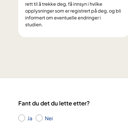
p
rett til å trekke deg, få innsyn i hvilke
a
opplysninger som er registrert på deg, og bli
n
informert om eventuelle endringer i
e
studien.
l
V
e
i
t
l
g
k
i
å
r
r
r
o
å
g
d
r
v
e
e
t
Fant du det du lette etter?
d
t
a
i
l
Ja
Nei
g
v
h