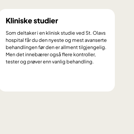
Kliniske studier
Som deltaker i en klinisk studie ved St. Olavs
hospital får du den nyeste og mest avanserte
behandlingen før den er allment tilgjengelig.
Men det innebærer også flere kontroller,
tester og prøver enn vanlig behandling.
K
l
i
n
i
s
k