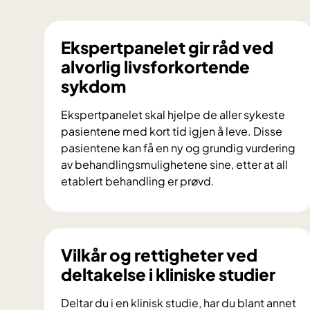
Ekspertpanelet gir råd ved
alvorlig livsforkortende
sykdom
Ekspertpanelet skal hjelpe de aller sykeste
pasientene med kort tid igjen å leve. Disse
pasientene kan få en ny og grundig vurdering
av behandlingsmulighetene sine, etter at all
etablert behandling er prøvd.
E
k
s
p
Vilkår og rettigheter ved
e
deltakelse i kliniske studier
r
t
Deltar du i en klinisk studie, har du blant annet