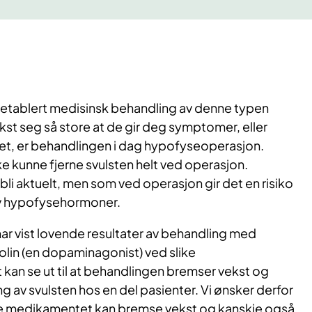
n etablert medisinsk behandling av denne typen
okst seg så store at de gir deg symptomer, eller
 det, er behandlingen i dag hypofyseoperasjon.
ikke kunne fjerne svulsten helt ved operasjon.
bli aktuelt, men som ved operasjon gir det en risiko
av hypofysehormoner.
ar vist lovende resultater av behandling med
lin (en dopaminagonist) ved slike
 kan se ut til at behandlingen bremser vekst og
g av svulsten hos en del pasienter. Vi ønsker derfor
e medikamentet kan bremse vekst og kanskje også