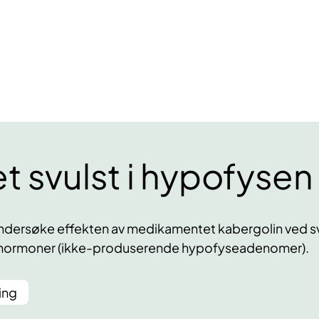
t svulst i hypofysen
i undersøke effekten av medikamentet kabergolin ved s
 hormoner (ikke-produserende hypofyseadenomer).
ing