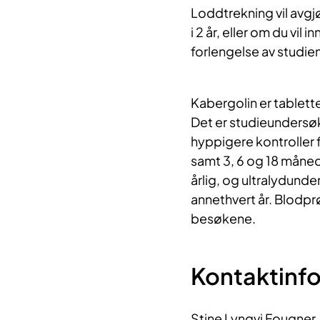
Loddtrekning vil avg
i 2 år, eller om du vil 
forlengelse av studie
Kabergolin er tablett
Det er studieundersøk
hyppigere kontroller 
samt 3, 6 og 18 måned
årlig, og ultralydunde
annethvert år. Blodprø
besøkene.
Kontaktinf
Stine Lyngvi Fougner