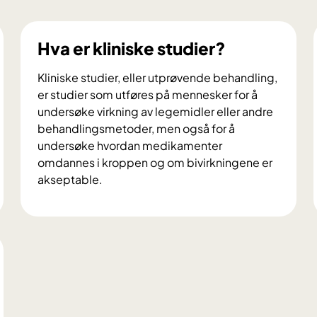
Hva er kliniske studier?
Kliniske studier, eller utprøvende behandling,
er studier som utføres på mennesker for å
undersøke virkning av legemidler eller andre
behandlingsmetoder, men også for å
undersøke hvordan medikamenter
omdannes i kroppen og om bivirkningene er
akseptable.
H
v
a
e
r
k
l