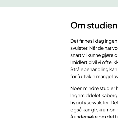
Om studien
Det finnes i dag inge
svulster. Når de har v
snart vil kunne gjøre
Imidlertid vil vi ofte 
Strålebehandling kan 
for å utvikle mangel 
Noen mindre studier h
legemiddelet kabergo
hypofysesvulster. Det
også kan gi skrumpnin
å undersøke om dett