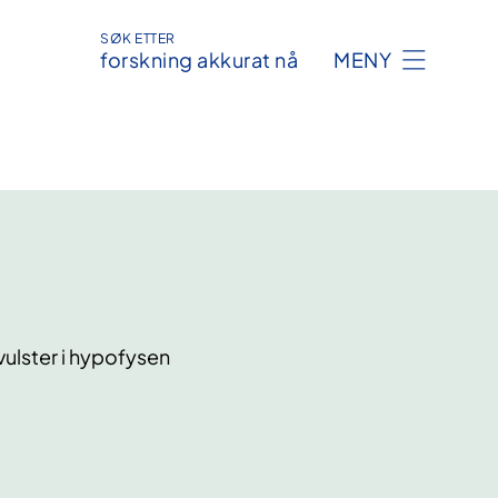
SØK ETTER
forskning akkurat nå
MENY
vulster i hypofysen