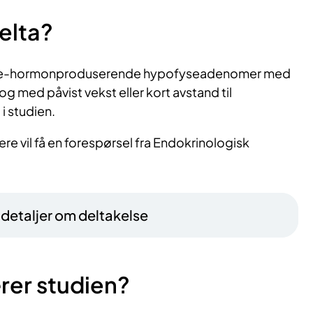
elta?
ikke-hormonproduserende hypofyseadenomer med
g med påvist vekst eller kort avstand til
i studien.
re vil få en forespørsel fra Endokrinologisk
– detaljer om deltakelse
rer studien?