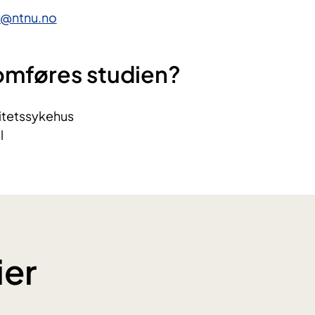
r@ntnu.no
omføres studien?
itetssykehus
l
ier