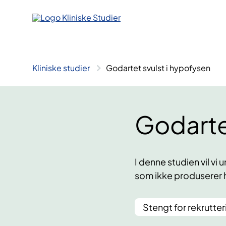
Hopp
til
innhold
Kliniske studier
Godartet svulst i hypofysen
Godarte
I denne studien vil v
som ikke produserer
Stengt for rekrutter