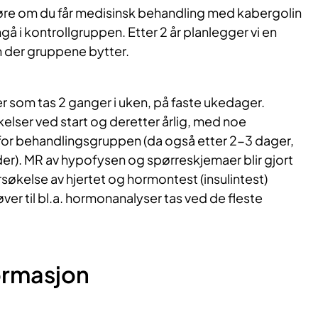
jøre om du får medisinsk behandling med kabergolin
inngå i kontrollgruppen. Etter 2 år planlegger vi en
n der gruppene bytter.
er som tas 2 ganger i uken, på faste ukedager.
elser ved start og deretter årlig, med noe
for behandlingsgruppen (da også etter 2-3 dager,
er). MR av hypofysen og spørreskjemaer blir gjort
rsøkelse av hjertet og hormontest (insulintest)
ver til bl.a. hormonanalyser tas ved de fleste
ormasjon