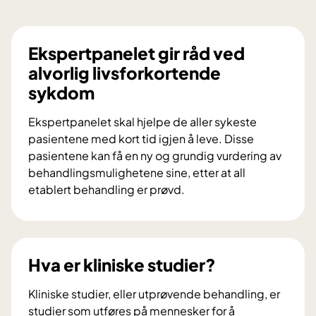
Ekspertpanelet gir råd ved
alvorlig livsforkortende
sykdom
Ekspertpanelet skal hjelpe de aller sykeste
pasientene med kort tid igjen å leve. Disse
pasientene kan få en ny og grundig vurdering av
behandlingsmulighetene sine, etter at all
etablert behandling er prøvd.
E
k
s
p
Hva er kliniske studier?
e
r
Kliniske studier, eller utprøvende behandling, er
t
studier som utføres på mennesker for å