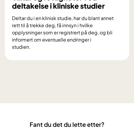
i
deltakelse i kliniske studier
o
u
s
r
d
k
Deltar du i en klinisk studie, har du blant annet
l
i
e
rett til å trekke deg, få innsyn i hvilke
i
e
s
opplysninger som er registrert på deg, og bli
g
r
t
informert om eventuelle endringer i
l
?
u
studien.
i
d
V
v
i
i
s
e
l
f
r
k
o
å
r
r
k
o
o
g
r
r
t
e
e
Fant du det du lette etter?
t
n
t