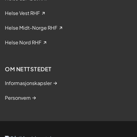
s
e
Helse Vest RHF
i
k
Helse Midt-Norge RHF
l
i
Helse Nord RHF
n
i
s
k
OM NETTSTEDET
e
s
Informasjonskapsler
t
u
Personvern
d
i
e
r