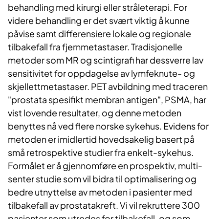
behandling med kirurgi eller stråleterapi. For
videre behandling er det svært viktig å kunne
påvise samt differensiere lokale og regionale
tilbakefall fra fjernmetastaser. Tradisjonelle
metoder som MR og scintigrafi har dessverre lav
sensitivitet for oppdagelse av lymfeknute- og
skjellettmetastaser. PET avbildning med traceren
"prostata spesifikt membran antigen", PSMA, har
vist lovende resultater, og denne metoden
benyttes nå ved flere norske sykehus. Evidens for
metoden er imidlertid hovedsakelig basert på
små retrospektive studier fra enkelt-sykehus.
Formålet er å gjennomføre en prospektiv, multi-
senter studie som vil bidra til optimalisering og
bedre utnyttelse av metoden i pasienter med
tilbakefall av prostatakreft. Vi vil rekruttere 300
pasienter som utredes for tilbakefall, og som