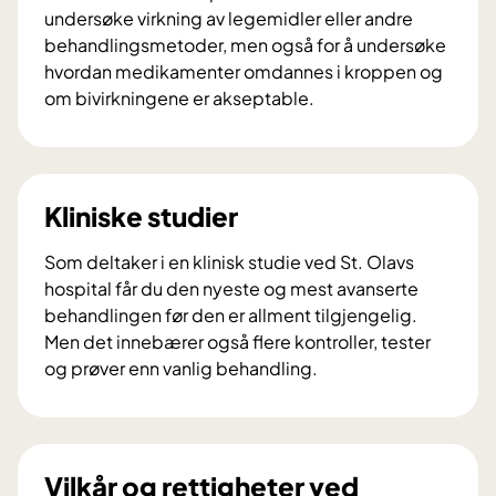
p
undersøke virkning av legemidler eller andre
a
behandlingsmetoder, men også for å undersøke
n
hvordan medikamenter omdannes i kroppen og
e
om bivirkningene er akseptable.
l
H
e
v
t
a
g
e
Kliniske studier
i
r
r
k
Som deltaker i en klinisk studie ved St. Olavs
r
l
hospital får du den nyeste og mest avanserte
å
i
behandlingen før den er allment tilgjengelig.
d
n
Men det innebærer også flere kontroller, tester
v
i
og prøver enn vanlig behandling.
e
s
K
d
k
l
a
e
i
l
s
n
Vilkår og rettigheter ved
v
t