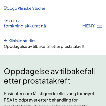
Hopp
til
innhold
SØK ETTER
forskning akkurat nå
MENY
Kliniske studier
Oppdagelse av tilbakefall etter prostatakreft
Oppdagelse av tilbakefall
etter prostatakreft
Pasienter som får stigende eller varig forhøyet
PSA i blodprøver etter behandling for