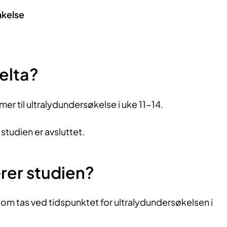
akelse
elta?
er til ultralydundersøkelse i uke 11-14.
 studien er avsluttet.
rer studien?
om tas ved tidspunktet for ultralydundersøkelsen i