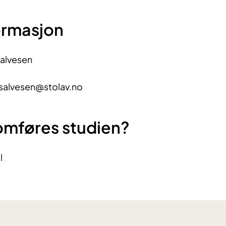
ormasjon
Salvesen
.salvesen@stolav.no
omføres studien?
l