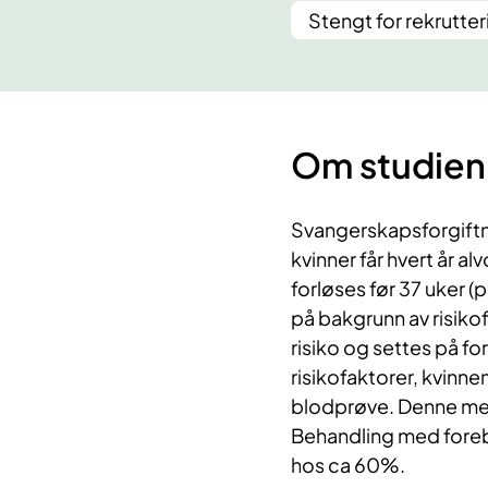
Stengt for rekrutter
Om studien
Svangerskapsforgiftn
kvinner får hvert år a
forløses før 37 uker 
på bakgrunn av risikof
risiko og settes på f
risikofaktorer, kvinne
blodprøve. Denne meto
Behandling med fore
hos ca 60%.