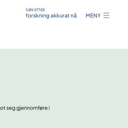
SØK ETTER
forskning akkurat nå
MENY
lot seg gjennomføre i