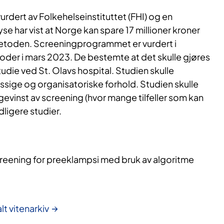
rdert av Folkehelseinstituttet (FHI) og en
e har vist at Norge kan spare 17 millioner kroner
metoden. Screeningprogrammet er vurdert i
der i mars 2023. De bestemte at det skulle gjøres
die ved St. Olavs hospital. Studien skulle
ige og organisatoriske forhold. Studien skulle
evinst av screening (hvor mange tilfeller som kan
idligere studier.
reening for preeklampsi med bruk av algoritme
lt vitenarkiv