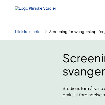
Hopp
til
innhold
Kliniske studier
Screening for svangerskapsforg
Screeni
svanger
Studiens formål var å
praksis i forbindelse