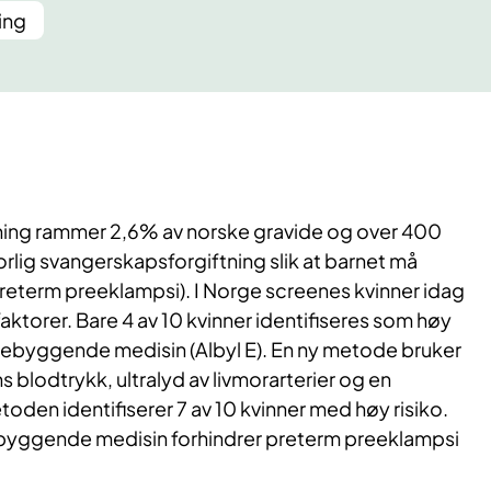
ing
ing rammer 2,6% av norske gravide og over 400
lvorlig svangerskapsforgiftning slik at barnet må
(preterm preeklampsi). I Norge screenes kvinner idag
aktorer. Bare 4 av 10 kvinner identifiseres som høy
orebyggende medisin (Albyl E). En ny metode bruker
ns blodtrykk, ultralyd av livmorarterier og en
den identifiserer 7 av 10 kvinner med høy risiko.
byggende medisin forhindrer preterm preeklampsi