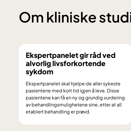
Om kliniske stud
Ekspertpanelet gir råd ved
alvorlig livsforkortende
sykdom
Ekspertpanelet skal hjelpe de aller sykeste
pasientene med kort tid igjen å leve. Disse
pasientene kan få en ny og grundig vurdering
av behandlingsmulighetene sine, etter at all
etablert behandling er prøvd.
E
k