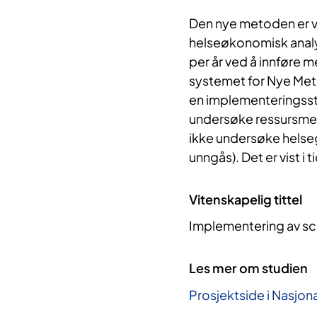
Den nye metoden er vu
helseøkonomisk analys
per år ved å innføre 
systemet for Nye Meto
en implementeringsstu
undersøke ressursmess
ikke undersøke helseg
unngås). Det er vist i t
Vitenskapelig tittel
Implementering av sc
Les mer om studien
Prosjektside i Nasjona