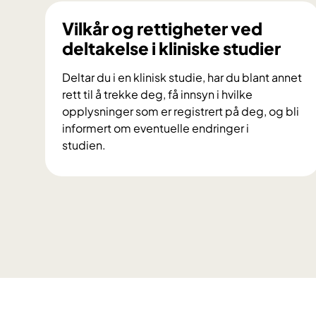
s
p
Vilkår og rettigheter ved
e
deltakelse i kliniske studier
r
t
Deltar du i en klinisk studie, har du blant annet
p
rett til å trekke deg, få innsyn i hvilke
a
opplysninger som er registrert på deg, og bli
n
informert om eventuelle endringer i
e
studien.
l
V
e
i
t
l
g
k
i
å
r
r
r
o
å
g
d
r
v
e