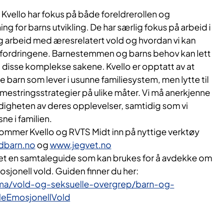
Kvello har fokus på både foreldrerollen og
ng for barns utvikling. De har særlig fokus på arbeid i
g arbeid med æresrelatert vold og hvordan vi kan
tfordringene. Barnestemmen og barns behov kan lett
d disse komplekse sakene. Kvello er opptatt av at
e barn som lever i usunne familiesystem, men lytte til
mestringsstrategier på ulike måter. Vi må anerkjenne
igheten av deres opplevelser, samtidig som vi
e i familien.
mmer Kvello og RVTS Midt inn på nyttige verktøy
barn.no
og
www.jegvet.no
get en samtaleguide som kan brukes for å avdekke om
mosjonell vold. Guiden finner du her:
ma/vold-og-seksuelle-overgrep/barn-og-
eEmosjonellVold