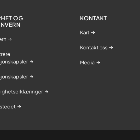
RHET OG
KONTAKT
ONVERN
Kart
ern
Kontakt oss
trere
sjonskapsler
Media
sjonskapsler
lighetserklæringer
stedet