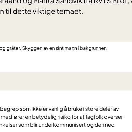
Leraand og Marita Sandvik fra RVTS Midt,
til dette viktige temaet.​
begrep som ikke er vanlig å bruke i store deler av
medfører en betydelig risiko for at fagfolk overser
enkelser som blir underkommunisert og dermed