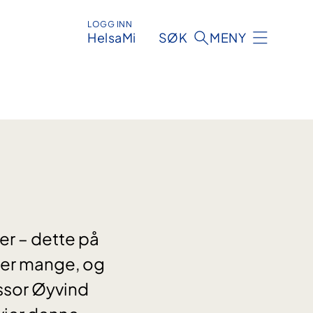
LOGG INN
HelsaMi
SØK
MENY
er – dette på
 er mange, og
ssor Øyvind