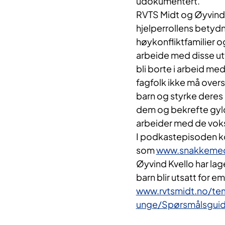
udokumentert.
RVTS Midt og Øyvind 
hjelperrollens betydni
høykonfliktfamilier o
arbeide med disse u
bli borte i arbeid me
fagfolk ikke må overs
barn og styrke deres 
dem og bekrefte gyld
arbeider med de voksn
I podkastepisoden ko
som
www.snakkemed
Øyvind Kvello har la
barn blir utsatt for e
www.rvtsmidt.no/te
unge/Spørsmålsguid