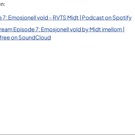
n:
 7: Emosjonell vold - RVTS Midt | Podcast on Spotify
ream Episode 7: Emosjonell vold by Midt imellom |
r free on SoundCloud