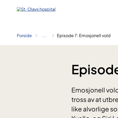
Hopp
til
innhold
Forside
..
.
Episode 7: Emosjonell vold
Episode
Emosjonell vold
tross av at utb
like alvorlige 