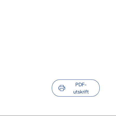
PDF-
utskrift