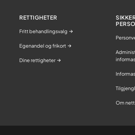
RETTIGHETER
SIKKE
PERS
Fritt behandlingsvalg
Personv
Egenandel og frikort
Adminis
informa
Dine rettigheter
Informa
Tilgjeng
Om nett